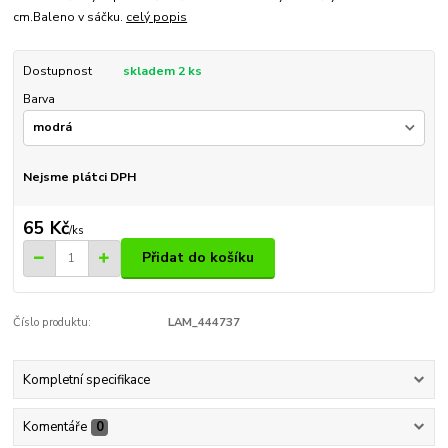
cm.Baleno v sáčku.
celý popis
Dostupnost
skladem 2 ks
Barva
Nejsme plátci DPH
65 Kč
/
ks
Přidat do košíku
Číslo produktu:
LAM_444737
Kompletní specifikace
Komentáře
0