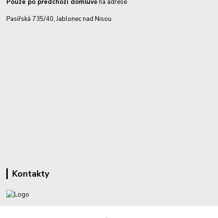
Pouze po předchozí domluvě
na adrese
Pasířská 735/40, Jablonec nad Nisou
Kontakty
+420 732 459 425