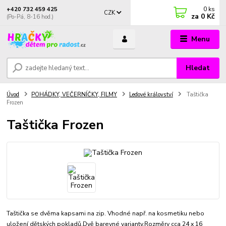
0
ks
+420 732 459 425
CZK
za
0 Kč
(Po-Pá, 8-16 hod.)
Menu
Hledat
Úvod
POHÁDKY, VEČERNÍČKY, FILMY
Ledové království
Taštička
Frozen
Taštička Frozen
Taštička se dvěma kapsami na zip. Vhodné např. na kosmetiku nebo
uložení dětských pokladů.Dvě barevné varianty.Rozměry cca 24 x 16