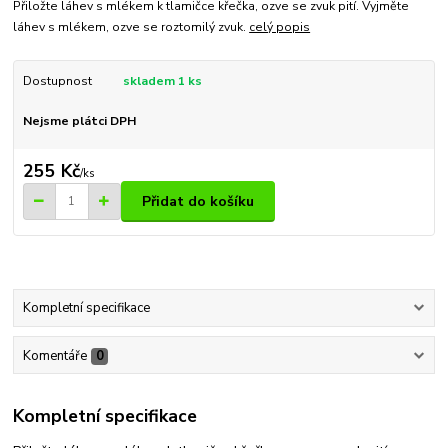
Přiložte láhev s mlékem k tlamičce křečka, ozve se zvuk pití. Vyjměte
láhev s mlékem, ozve se roztomilý zvuk.
celý popis
Dostupnost
skladem 1 ks
Nejsme plátci DPH
255 Kč
/
ks
Přidat do košíku
Kompletní specifikace
Komentáře
0
Kompletní specifikace