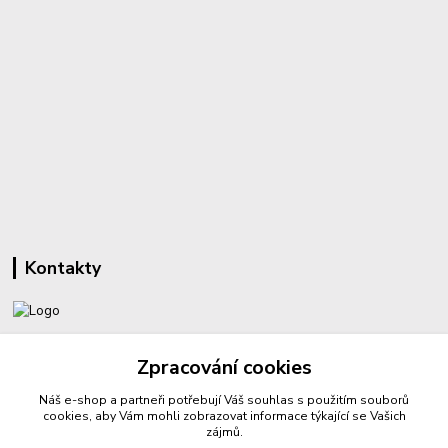
Kontakty
+420 732 459 425
Zpracování cookies
(Po-Pá, 8-16 hod.)
Náš e-shop a partneři potřebují Váš
souhlas
s použitím souborů
sperkyproradost@seznam.cz
cookies, aby Vám mohli zobrazovat informace týkající se Vašich
zájmů.