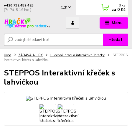
0
ks
+420 732 459 425
CZK
za
0 Kč
(Po-Pá, 8-16 hod.)
Menu
Hledat
Úvod
ZÁBAVA A HRY
Hudební, hrací a interaktivní hračky
STEPPOS
Interaktivní křeček s lahvičkou
STEPPOS Interaktivní křeček s
lahvičkou