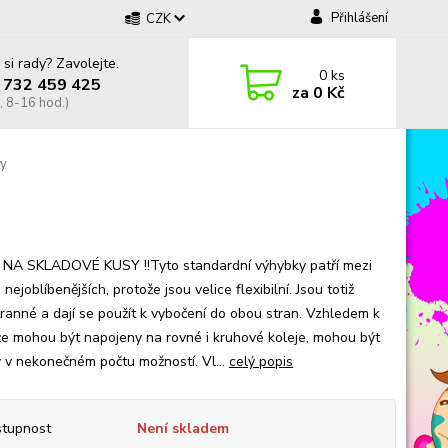
Přihlášení
CZK
 si rady? Zavolejte.
0
ks
 732 459 425
za
0 Kč
, 8-16 hod.)
sy
NA SKLADOVÉ KUSY !!Tyto standardní výhybky patří mezi
 nejoblíbenějších, protože jsou velice flexibilní. Jsou totiž
ranné a dají se použít k vybočení do obou stran. Vzhledem k
že mohou být napojeny na rovné i kruhové koleje, mohou být
y v nekonečném počtu možností. Vl...
celý popis
tupnost
Není skladem