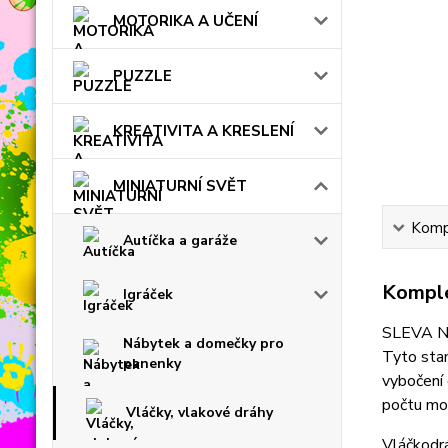
MOTORIKA A UČENÍ
PUZZLE
KREATIVITA A KRESLENÍ
MINIATURNÍ SVĚT
Kompl
Autíčka a garáže
Komple
Igráček
SLEVA N
Nábytek a domečky pro
Tyto stan
panenky
vybočení 
počtu mo
Vláčky, vlakové dráhy
Vláčkodr