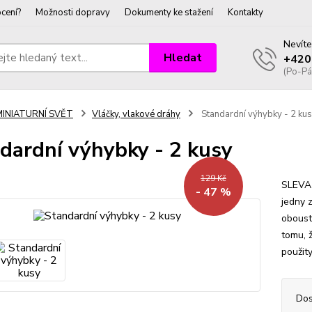
cení?
Možnosti dopravy
Dokumenty ke stažení
Kontakty
Nevíte
Hledat
+420
(Po-Pá
MINIATURNÍ SVĚT
Vláčky, vlakové dráhy
Standardní výhybky - 2 ku
dardní výhybky - 2 kusy
129 Kč
SLEVA 
- 47 %
jedny z
oboust
tomu, 
použit
Dos