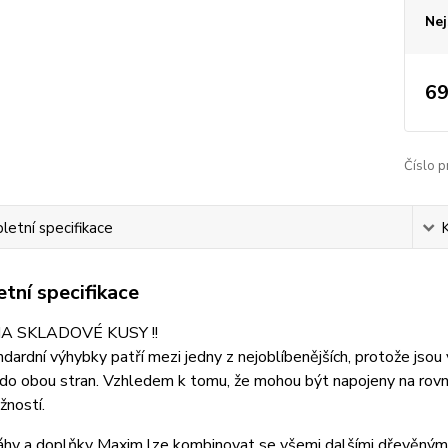
Nej
69
Číslo p
etní specifikace
tní specifikace
A SKLADOVÉ KUSY !!
dardní výhybky patří mezi jedny z nejoblíbenějších, protože jsou ve
do obou stran. Vzhledem k tomu, že mohou být napojeny na rovn
žností.
áhy a doplňky Maxim lze kombinovat se všemi dalšími dřevěnými 