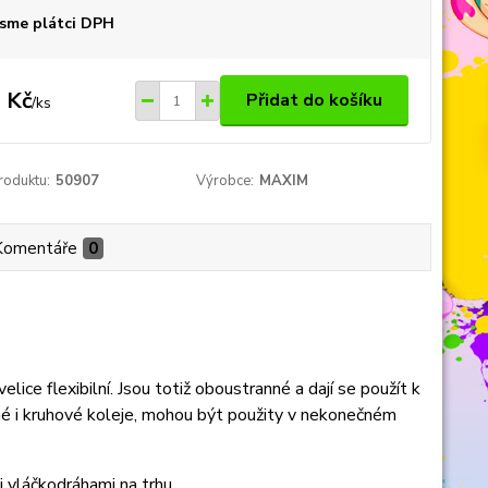
sme plátci DPH
 Kč
Přidat do košíku
/
ks
roduktu:
50907
Výrobce:
MAXIM
Komentáře
0
lice flexibilní. Jsou totiž oboustranné a dají se použít k
é i kruhové koleje, mohou být použity v nekonečném
vláčkodráhami na trhu.