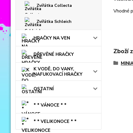
Zvířátka Collecta
Vhodné pr
Zvířátka Schleich
HRAČKY NA VEN
Zboží 
DŘEVĚNÉ HRAČKY
MINI
K VODĚ, DO VANY,
NAFUKOVACÍ HRAČKY
OSTATNÍ
* * VÁNOCE * *
* * VELIKONOCE * *