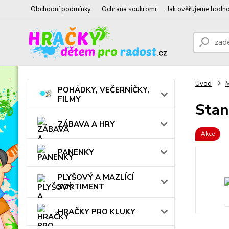
Obchodní podmínky
Ochrana soukromí
Jak ověřujeme hodno
Úvod
POHÁDKY, VEČERNÍČKY,
FILMY
Stan
ZÁBAVA A HRY
Akce
PANENKY
PLYŠOVÝ A MAZLÍCÍ
SORTIMENT
HRAČKY PRO KLUKY