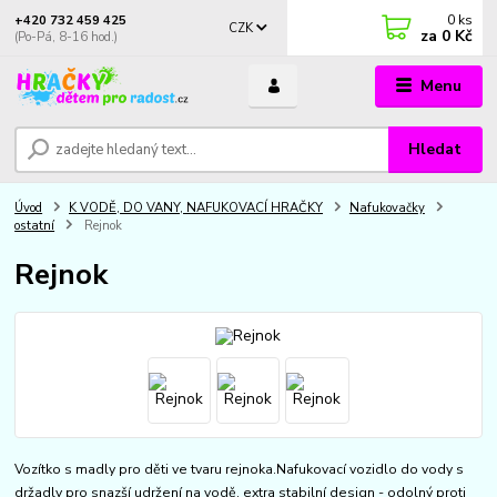
0
ks
+420 732 459 425
CZK
za
0 Kč
(Po-Pá, 8-16 hod.)
Menu
Hledat
Úvod
K VODĚ, DO VANY, NAFUKOVACÍ HRAČKY
Nafukovačky
ostatní
Rejnok
Rejnok
Vozítko s madly pro děti ve tvaru rejnoka.Nafukovací vozidlo do vody s
držadly pro snazší udržení na vodě, extra stabilní design - odolný proti