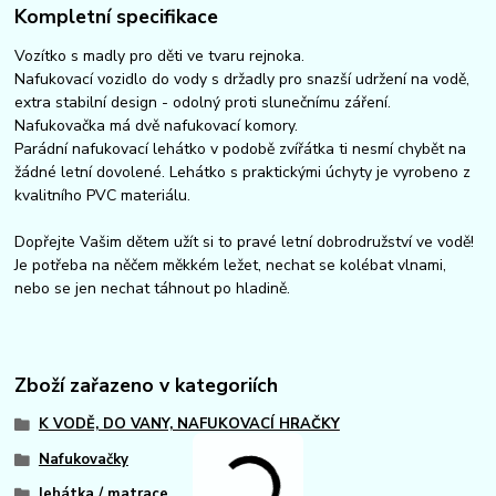
Kompletní specifikace
Vozítko s madly pro děti ve tvaru rejnoka.
Nafukovací vozidlo do vody s držadly pro snazší udržení na vodě,
extra stabilní design - odolný proti slunečnímu záření.
Nafukovačka má dvě nafukovací komory.
Parádní nafukovací lehátko v podobě zvířátka ti nesmí chybět na
žádné letní dovolené. Lehátko s praktickými úchyty je vyrobeno z
kvalitního PVC materiálu.
Dopřejte Vašim dětem užít si to pravé letní dobrodružství ve vodě!
Je potřeba na něčem měkkém ležet, nechat se kolébat vlnami,
nebo se jen nechat táhnout po hladině.
Zboží zařazeno v kategoriích
K VODĚ, DO VANY, NAFUKOVACÍ HRAČKY
Nafukovačky
lehátka / matrace