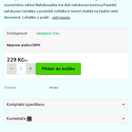
slunečnímu záření.Nafukovačka má dvě nafukovací komory.Parádní
nafukovací lehátko v podobě zvířátka ti nesmí chybět na žádné letní
dovolené. Lehátko s prakt...
celý popis
Dostupnost
skladem 3 ks
Nejsme plátci DPH
229 Kč
/
ks
Přidat do košíku
Výrobce:
Intex
Kompletní specifikace
Komentáře
0