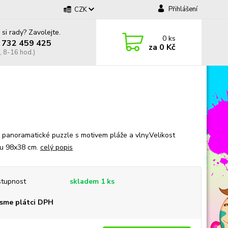
Přihlášení
CZK
 si rady? Zavolejte.
0
ks
 732 459 425
za
0 Kč
, 8-16 hod.)
 panoramatické puzzle s motivem pláže a vlny.Velikost
u 98x38 cm.
celý popis
tupnost
skladem 1 ks
sme plátci DPH