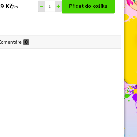
9 Kč
Přidat do košíku
/
ks
Komentáře
0