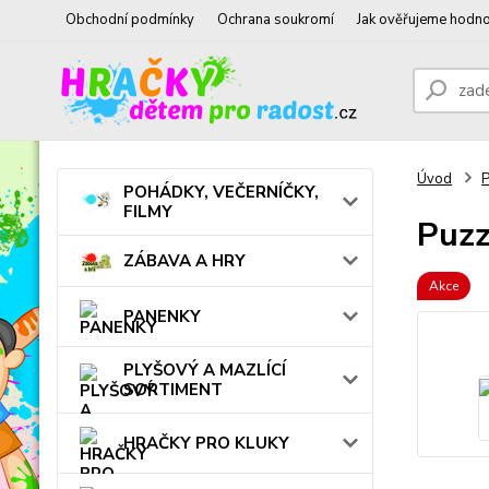
Obchodní podmínky
Ochrana soukromí
Jak ověřujeme hodno
Úvod
POHÁDKY, VEČERNÍČKY,
FILMY
Puzz
ZÁBAVA A HRY
Akce
PANENKY
PLYŠOVÝ A MAZLÍCÍ
SORTIMENT
HRAČKY PRO KLUKY