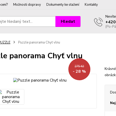
cení?
Možnosti dopravy
Dokumenty ke stažení
Kontakty
Nevíte
Hledat
+420
(Po-Pá
PUZZLE
Puzzle panorama Chyť vlnu
le panorama Chyť vlnu
275 Kč
Krásné
- 28 %
obrázk
Dos
Nej