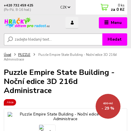
0
ks
+420 732 459 425
CZK
za
0 Kč
(Po-Pá, 8-16 hod.)
Menu
Hledat
Úvod
PUZZLE
Puzzle Empire State Building - Noční edice 3D 216d
Administrace
Puzzle Empire State Building -
Noční edice 3D 216d
Administrace
Akce
699 Kč
- 29 %