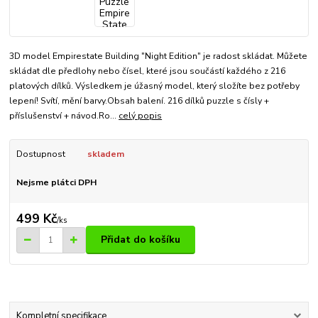
3D model Empirestate Building "Night Edition" je radost skládat. Můžete
skládat dle předlohy nebo čísel, které jsou součástí každého z 216
platových dílků. Výsledkem je úžasný model, který složíte bez potřeby
lepení! Svítí, mění barvy.Obsah balení. 216 dílků puzzle s čísly +
příslušenství + návod.Ro...
celý popis
Dostupnost
skladem
Nejsme plátci DPH
499 Kč
/
ks
Přidat do košíku
Kompletní specifikace