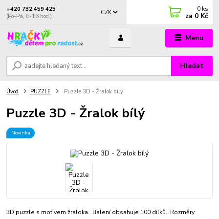
0
ks
+420 732 459 425
CZK
za
0 Kč
(Po-Pá, 8-16 hod.)
Menu
Hledat
Úvod
PUZZLE
Puzzle 3D - Žralok bílý
Puzzle 3D - Žralok bílý
Novinka
3D puzzle s motivem žraloka. Balení obsahuje 100 dílků. Rozměry