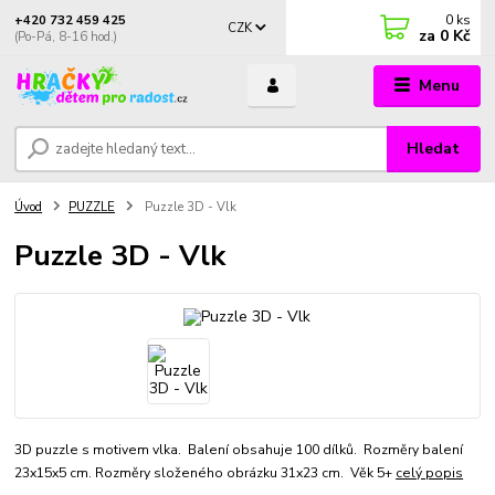
0
ks
+420 732 459 425
CZK
za
0 Kč
(Po-Pá, 8-16 hod.)
Menu
Hledat
Úvod
PUZZLE
Puzzle 3D - Vlk
Puzzle 3D - Vlk
3D puzzle s motivem vlka. Balení obsahuje 100 dílků. Rozměry balení
23x15x5 cm. Rozměry složeného obrázku 31x23 cm. Věk 5+
celý popis