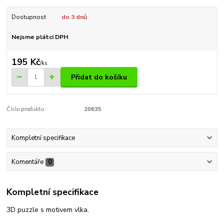
Dostupnost
do 3 dnů
Nejsme plátci DPH
195 Kč
/
ks
Přidat do košíku
Číslo produktu:
20635
Kompletní specifikace
Komentáře
0
Kompletní specifikace
3D puzzle s motivem vlka.