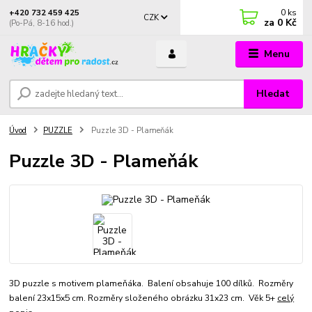
0
ks
+420 732 459 425
CZK
za
0 Kč
(Po-Pá, 8-16 hod.)
Menu
Hledat
Úvod
PUZZLE
Puzzle 3D - Plameňák
Puzzle 3D - Plameňák
3D puzzle s motivem plameňáka. Balení obsahuje 100 dílků. Rozměry
balení 23x15x5 cm. Rozměry složeného obrázku 31x23 cm. Věk 5+
celý