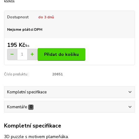
popis
Dostupnost
do 3 dnů
Nejsme plátci DPH
195 Kč
/
ks
Přidat do košíku
Číslo produktu:
20651
Kompletní specifikace
Komentáře
0
Kompletní specifikace
3D puzzle s motivem plameňáka.