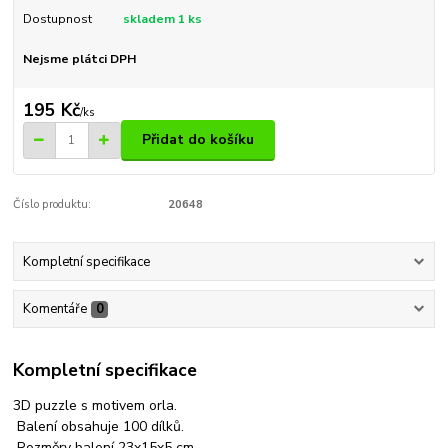
Dostupnost
skladem 1 ks
Nejsme plátci DPH
195 Kč
/
ks
Přidat do košíku
Číslo produktu:
20648
Kompletní specifikace
Komentáře
0
Kompletní specifikace
3D puzzle s motivem orla.
Balení obsahuje 100 dílků.
Rozměry balení 23x15x5 cm.