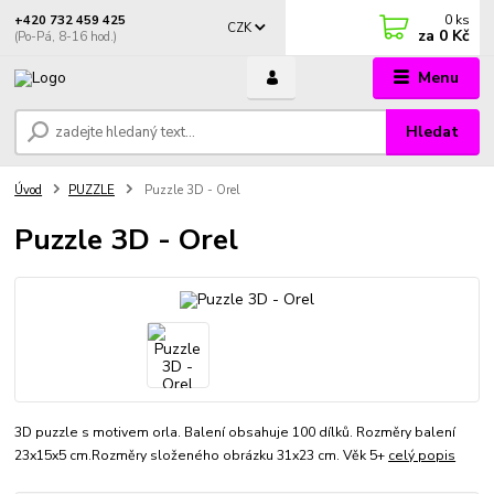
0
ks
+420 732 459 425
CZK
za
0 Kč
(Po-Pá, 8-16 hod.)
Menu
Hledat
Úvod
PUZZLE
Puzzle 3D - Orel
Puzzle 3D - Orel
3D puzzle s motivem orla. Balení obsahuje 100 dílků. Rozměry balení
23x15x5 cm.Rozměry složeného obrázku 31x23 cm. Věk 5+
celý popis