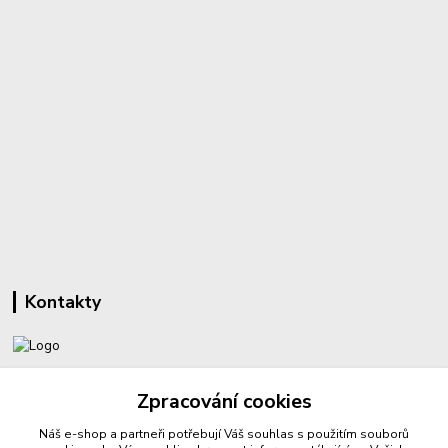
Kontakty
+420 732 459 425
Zpracování cookies
(Po-Pá, 8-16 hod.)
Náš e-shop a partneři potřebují Váš
souhlas
s použitím souborů
sperkyproradost@seznam.cz