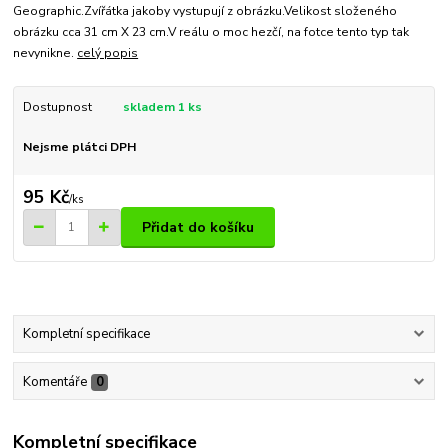
Geographic.Zvířátka jakoby vystupují z obrázku.Velikost složeného
obrázku cca 31 cm X 23 cm.V reálu o moc hezčí, na fotce tento typ tak
nevynikne.
celý popis
Dostupnost
skladem 1 ks
Nejsme plátci DPH
95 Kč
/
ks
Přidat do košíku
Kompletní specifikace
Komentáře
0
Kompletní specifikace