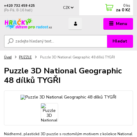
0
ks
+420 732 459 425
CZK
za
0 Kč
(Po-Pá, 8-16 hod.)
Menu
Hledat
Úvod
PUZZLE
Puzzle 3D National Geographic 48 dílků TYGŘI
Puzzle 3D National Geographic
48 dílků TYGŘI
Nádherné, plastické 3D puzzle s roztomilým motivem z kolekce National