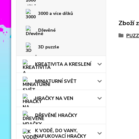
3000 a více dílků
Zboží 
Dřevěné
PUZZ
3D puzzle
KREATIVITA A KRESLENÍ
MINIATURNÍ SVĚT
HRAČKY NA VEN
DŘEVĚNÉ HRAČKY
K VODĚ, DO VANY,
NAFUKOVACÍ HRAČKY