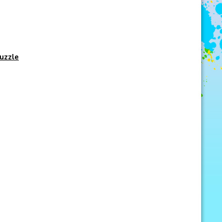
uzzle