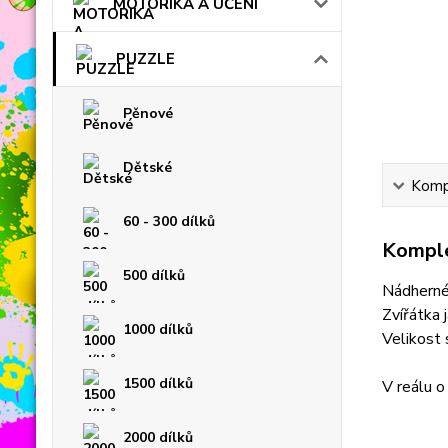
MOTORIKA A UČENÍ
PUZZLE
Pěnové
Dětské
Kompl
60 - 300 dílků
Komple
500 dílků
Nádherné
Zvířátka 
1000 dílků
Velikost
1500 dílků
V reálu o
2000 dílků