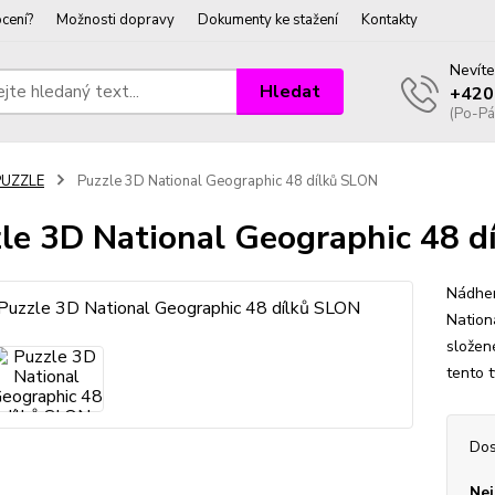
cení?
Možnosti dopravy
Dokumenty ke stažení
Kontakty
Nevíte
Hledat
+420
(Po-Pá
PUZZLE
Puzzle 3D National Geographic 48 dílků SLON
le 3D National Geographic 48 d
Nádher
Nation
složen
tento 
Dos
Nej