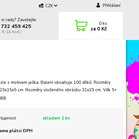
Přihlášení
CZK
 si rady? Zavolejte.
0
ks
 732 459 425
za
0 Kč
, 8-16 hod.)
zle s motivem ježka. Balení obsahuje 100 dílků. Rozměry
 23x15x5 cm. Rozměry složeného obrázku 31x23 cm. Věk 5+
opis
tupnost
skladem 1 ks
sme plátci DPH