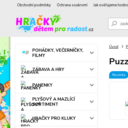
Obchodní podmínky
Ochrana soukromí
Jak ověřujeme hodno
Úvod
POHÁDKY, VEČERNÍČKY,
FILMY
Puzz
ZÁBAVA A HRY
Novinka
PANENKY
PLYŠOVÝ A MAZLÍCÍ
SORTIMENT
HRAČKY PRO KLUKY