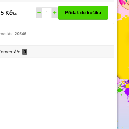
5 Kč
Přidat do košíku
/
ks
roduktu:
20646
Komentáře
0