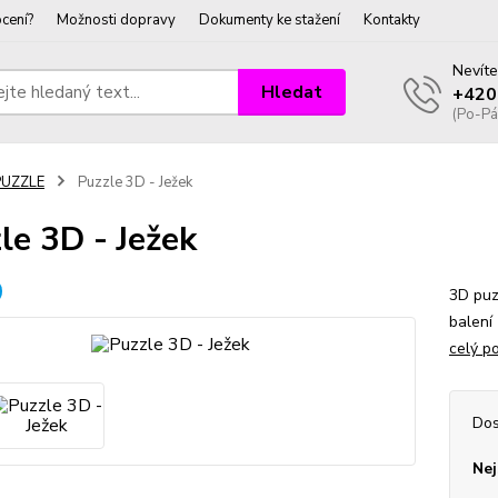
cení?
Možnosti dopravy
Dokumenty ke stažení
Kontakty
Nevíte
Hledat
+420
(Po-Pá
PUZZLE
Puzzle 3D - Ježek
le 3D - Ježek
3D puz
balení
celý p
Dos
Nej