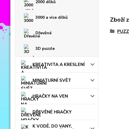
2000 dílků
3000 a více dílků
Zboží 
PUZZ
Dřevěné
3D puzzle
KREATIVITA A KRESLENÍ
MINIATURNÍ SVĚT
HRAČKY NA VEN
DŘEVĚNÉ HRAČKY
K VODĚ, DO VANY,