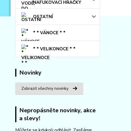
NAFUKOVACÍ HRAČKY
OSTATNÍ
* * VÁNOCE * *
* * VELIKONOCE * *
Novinky
Zobrazit všechny novinky
Nepropásněte novinky, akce
a slevy!
Můžete se kdykoli odhlásit. Zasíláme