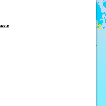
uzzle