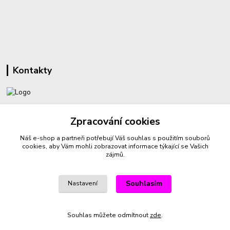
Kontakty
+420 732 459 425
Zpracování cookies
(Po-Pá, 8-16 hod.)
Náš e-shop a partneři potřebují Váš
souhlas
s použitím souborů
sperkyproradost@seznam.cz
cookies, aby Vám mohli zobrazovat informace týkající se Vašich
zájmů.
Souhlasím
Nastavení
Vytvořeno na
Eshop-rychle.cz
Souhlas můžete odmítnout
zde
.