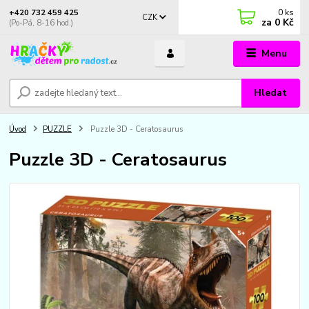
0
ks
+420 732 459 425
CZK
za
0 Kč
(Po-Pá, 8-16 hod.)
Menu
Hledat
Úvod
PUZZLE
Puzzle 3D - Ceratosaurus
Puzzle 3D - Ceratosaurus