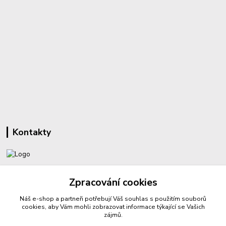
Kontakty
+420 732 459 425
Zpracování cookies
(Po-Pá, 8-16 hod.)
Náš e-shop a partneři potřebují Váš
souhlas
s použitím souborů
sperkyproradost@seznam.cz
cookies, aby Vám mohli zobrazovat informace týkající se Vašich
zájmů.