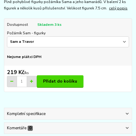
Plně pohyblivé figurky požárníka Sama a jeho kamarádů. V balení 2 ks
figurek a několik kusů příslušenství. Velikost figurek 7,5 cm.
celý popis
Dostupnost
Skladem 3 ks
Požárník Sam - figurky
Nejsme plátci DPH
219 Kč
/
ks
Přidat do košíku
Kompletní specifikace
Komentáře
0