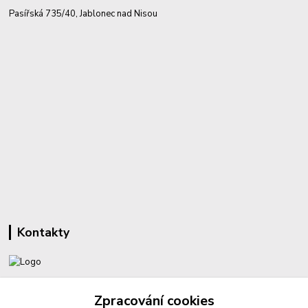
Pasířská 735/40, Jablonec nad Nisou
Kontakty
+420 732 459 425
Zpracování cookies
(Po-Pá, 8-16 hod.)