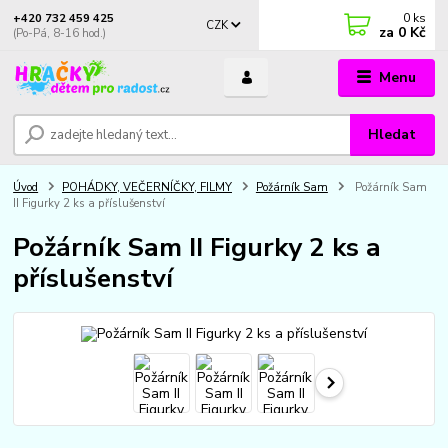
0
ks
+420 732 459 425
CZK
za
0 Kč
(Po-Pá, 8-16 hod.)
Menu
Hledat
Úvod
POHÁDKY, VEČERNÍČKY, FILMY
Požárník Sam
Požárník Sam
II Figurky 2 ks a příslušenství
Požárník Sam II Figurky 2 ks a
příslušenství