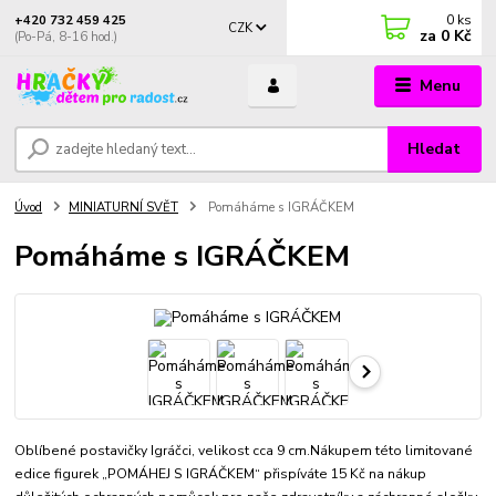
0
ks
+420 732 459 425
CZK
za
0 Kč
(Po-Pá, 8-16 hod.)
Menu
Hledat
Úvod
MINIATURNÍ SVĚT
Pomáháme s IGRÁČKEM
Pomáháme s IGRÁČKEM
Oblíbené postavičky Igráčci, velikost cca 9 cm.Nákupem této limitované
edice figurek „POMÁHEJ S IGRÁČKEM“ přispíváte 15 Kč na nákup