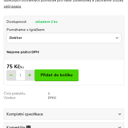
důležitých ochranných pomůcek pro naše zdravotníky a záchranné složky.
celý popis
Dostupnost
skladem 2 ks
Pomáháme s Igráčkem
Nejsme plátci DPH
75 Kč
/
ks
Přidat do košíku
Číslo produktu:
1
Výrobce:
EFKO
Kompletní specifikace
Komentáře
0