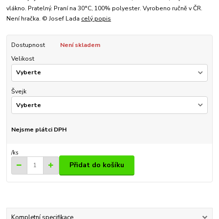
vlákno. Pratelný. Praní na 30°C, 100% polyester. Vyrobeno ručně v ČR.
Není hračka. © Josef Lada
celý popis
Dostupnost
Není skladem
Velikost
Švejk
Nejsme plátci DPH
/
ks
Přidat do košíku
Kompletní specifikace