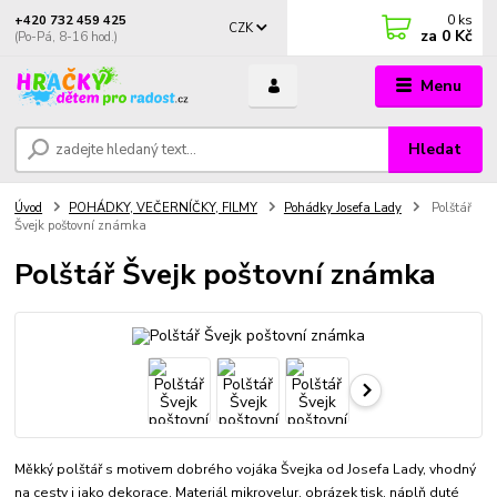
0
ks
+420 732 459 425
CZK
za
0 Kč
(Po-Pá, 8-16 hod.)
Menu
Hledat
Úvod
POHÁDKY, VEČERNÍČKY, FILMY
Pohádky Josefa Lady
Polštář
Švejk poštovní známka
Polštář Švejk poštovní známka
Měkký polštář s motivem dobrého vojáka Švejka od Josefa Lady, vhodný
na cesty i jako dekorace. Materiál mikrovelur, obrázek tisk, náplň duté