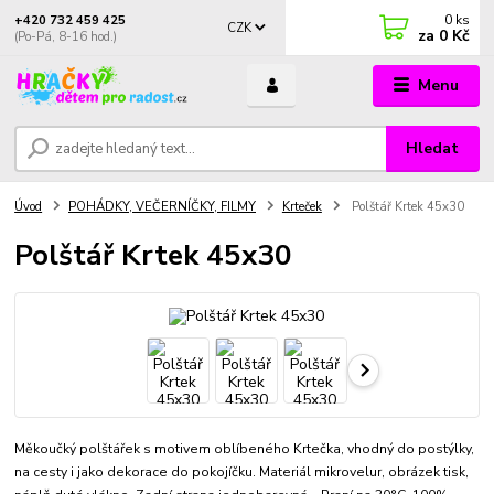
0
ks
+420 732 459 425
CZK
za
0 Kč
(Po-Pá, 8-16 hod.)
Menu
Hledat
Úvod
POHÁDKY, VEČERNÍČKY, FILMY
Krteček
Polštář Krtek 45x30
Polštář Krtek 45x30
Měkoučký polštářek s motivem oblíbeného Krtečka, vhodný do postýlky,
na cesty i jako dekorace do pokojíčku. Materiál mikrovelur, obrázek tisk,