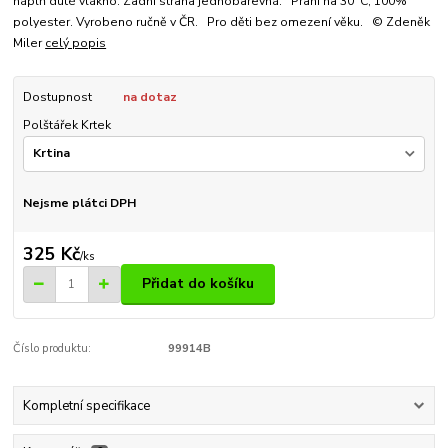
náplň duté vlákno. Zadní strana jednobarevná. Praní na 30°C, 100%
polyester. Vyrobeno ručně v ČR. Pro děti bez omezení věku. © Zdeněk
Miler
celý popis
Dostupnost
na dotaz
Polštářek Krtek
Nejsme plátci DPH
325 Kč
/
ks
Přidat do košíku
Číslo produktu:
99914B
Kompletní specifikace