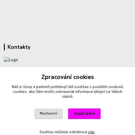
Kontakty
+420 732 459 425
Zpracování cookies
(Po-Pá, 8-16 hod.)
Náš e-shop a partneři potřebují Váš
souhlas
s použitím souborů
sperkyproradost@seznam.cz
cookies, aby Vám mohli zobrazovat informace týkající se Vašich
zájmů.
Souhlasím
Nastavení
Vytvořeno na
Eshop-rychle.cz
Souhlas můžete odmítnout
zde
.