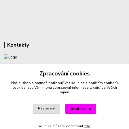
Kontakty
+420 732 459 425
Zpracování cookies
(Po-Pá, 8-16 hod.)
Náš e-shop a partneři potřebují Váš
souhlas
s použitím souborů
sperkyproradost@seznam.cz
cookies, aby Vám mohli zobrazovat informace týkající se Vašich
zájmů.
Souhlasím
Nastavení
Vytvořeno na
Eshop-rychle.cz
Souhlas můžete odmítnout
zde
.