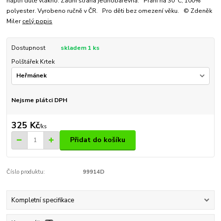
náplň duté vlákno. Zadní strana jednobarevná. Praní na 30°C, 100%
polyester. Vyrobeno ručně v ČR. Pro děti bez omezení věku. © Zdeněk
Miler
celý popis
Dostupnost
skladem 1 ks
Polštářek Krtek
Nejsme plátci DPH
325 Kč
/
ks
Přidat do košíku
Číslo produktu:
99914D
Kompletní specifikace