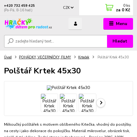
0
ks
+420 732 459 425
CZK
za
0 Kč
(Po-Pá, 8-16 hod.)
Menu
Hledat
Úvod
POHÁDKY, VEČERNÍČKY, FILMY
Krteček
Polštář Krtek 45x30
Polštář Krtek 45x30
Měkoučký polštářek s motivem oblíbeného Krtečka, vhodný do postýlky,
na cesty i jako dekorace do pokojíčku. Materiál mikrovelur, obrázek tisk,