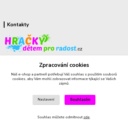
Kontakty
+420 732 459 425
Zpracování cookies
(Po-Pá, 8-16 hod.)
Náš e-shop a partneři potřebují Váš
souhlas
s použitím souborů
sperkyproradost@seznam.cz
cookies, aby Vám mohli zobrazovat informace týkající se Vašich
zájmů.
Souhlasím
Nastavení
Vytvořeno na
Eshop-rychle.cz
Souhlas můžete odmítnout
zde
.