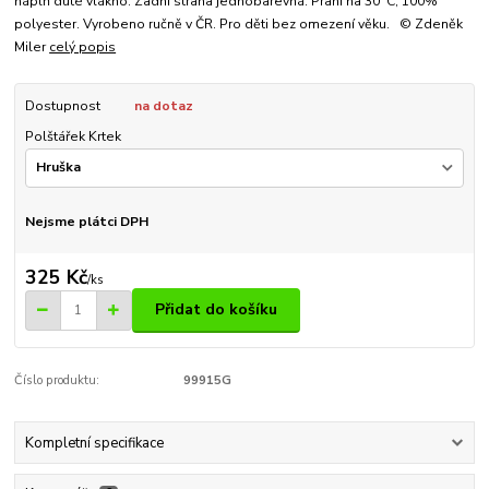
náplň duté vlákno. Zadní strana jednobarevná. Praní na 30°C, 100%
polyester. Vyrobeno ručně v ČR. Pro děti bez omezení věku. © Zdeněk
Miler
celý popis
Dostupnost
na dotaz
Polštářek Krtek
Nejsme plátci DPH
325 Kč
/
ks
Přidat do košíku
Číslo produktu:
99915G
Kompletní specifikace