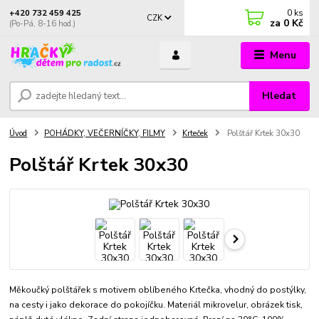
0
ks
+420 732 459 425
CZK
za
0 Kč
(Po-Pá, 8-16 hod.)
Menu
Hledat
Úvod
POHÁDKY, VEČERNÍČKY, FILMY
Krteček
Polštář Krtek 30x30
Polštář Krtek 30x30
Měkoučký polštářek s motivem oblíbeného Krtečka, vhodný do postýlky,
na cesty i jako dekorace do pokojíčku. Materiál mikrovelur, obrázek tisk,