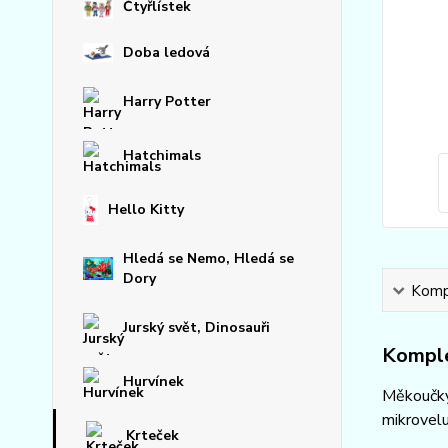
Čtyřlístek
Doba ledová
Harry Potter
Hatchimals
Hello Kitty
Hledá se Nemo, Hledá se
Dory
Kompl
Jurský svět, Dinosauři
Komple
Hurvínek
Měkoučký 
mikrovelu
Krteček