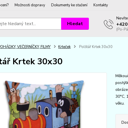
cení?
Možnosti dopravy
Dokumenty ke stažení
Kontakty
Nevíte
Hledat
+420
(Po-Pá
POHÁDKY, VEČERNÍČKY, FILMY
Krteček
Polštář Krtek 30x30
tář Krtek 30x30
Měkouč
postýlk
obráze
30°C, 
věku. 
Dos