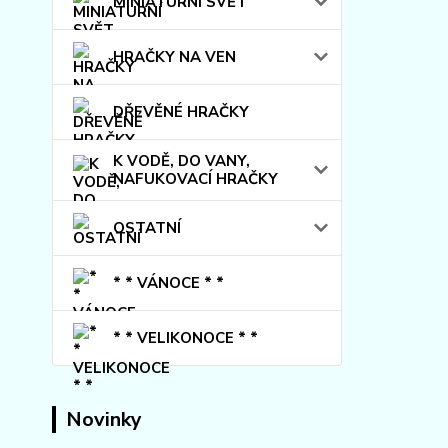
MINIATURNÍ SVĚT
HRAČKY NA VEN
DŘEVĚNÉ HRAČKY
K VODĚ, DO VANY,
NAFUKOVACÍ HRAČKY
OSTATNÍ
* * VÁNOCE * *
* * VELIKONOCE * *
Novinky