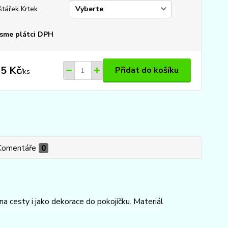
štářek Krtek
sme plátci DPH
5 Kč
Přidat do košíku
/
ks
Komentáře
0
 cesty i jako dekorace do pokojíčku. Materiál