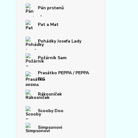
Pán prstenů
Pat a Mat
Pohádky Josefa Lady
Požárník Sam
Prasátko PEPPA / PEPPA
PIG
Rákosníček
Scooby Doo
Simpsonovi