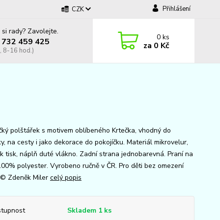
Přihlášení
CZK
 si rady? Zavolejte.
0
ks
 732 459 425
za
0 Kč
, 8-16 hod.)
ký polštářek s motivem oblíbeného Krtečka, vhodný do
y, na cesty i jako dekorace do pokojíčku. Materiál mikrovelur,
k tisk, náplň duté vlákno. Zadní strana jednobarevná. Praní na
100% polyester. Vyrobeno ručně v ČR. Pro děti bez omezení
© Zdeněk Miler
celý popis
tupnost
Skladem 1 ks