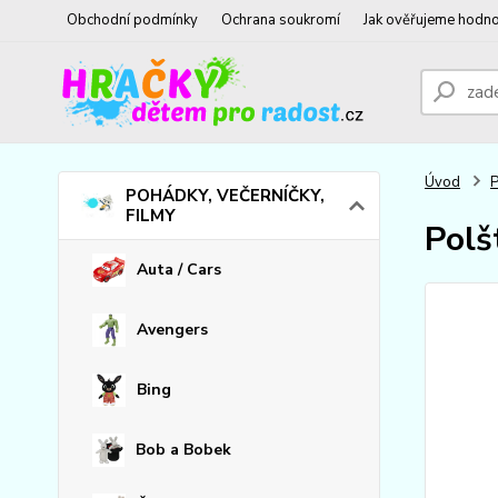
Obchodní podmínky
Ochrana soukromí
Jak ověřujeme hodno
Úvod
POHÁDKY, VEČERNÍČKY,
FILMY
Polš
Auta / Cars
Avengers
Bing
Bob a Bobek