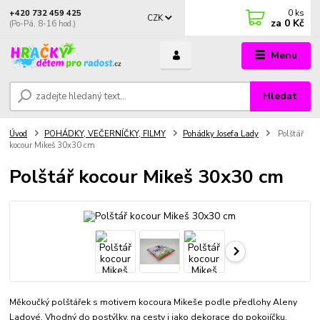
0
ks
+420 732 459 425
CZK
za
0 Kč
(Po-Pá, 8-16 hod.)
Menu
Hledat
Úvod
POHÁDKY, VEČERNÍČKY, FILMY
Pohádky Josefa Lady
Polštář
kocour Mikeš 30x30 cm
Polštář kocour Mikeš 30x30 cm
Měkoučký polštářek s motivem kocoura Mikeše podle předlohy Aleny
Ladové. Vhodný do postýlky, na cesty i jako dekorace do pokojíčku.