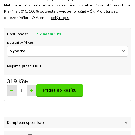
Materiál mikrovelur, obrázek tisk, náplň duté vlákno. Zadní strana zelená.
Praní na 30°C, 100% polyester. Vyrobeno ručně v ČR. Pro děti bez
omezení věku. © Alena ...
celý popis
Dostupnost
Skladem 1 ks
polštářky Mikeš
Nejsme plátci DPH
319 Kč
/
ks
Přidat do košíku
Kompletní specifikace