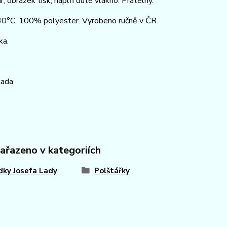
r, obrázek tisk, náplň duté vlákno. Pratelný.
 30°C, 100% polyester. Vyrobeno ručně v ČR.
ka.
Lada
zařazeno v kategoriích
ky Josefa Lady
Polštářky