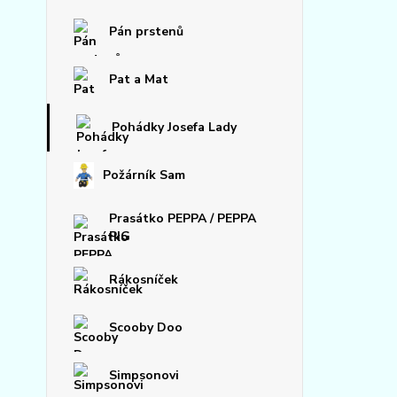
Pán prstenů
Pat a Mat
Pohádky Josefa Lady
Požárník Sam
Prasátko PEPPA / PEPPA
PIG
Rákosníček
Scooby Doo
Simpsonovi