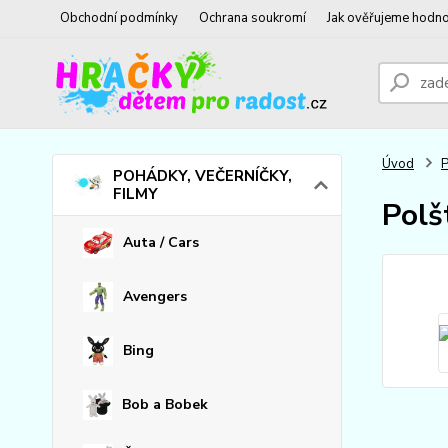
Obchodní podmínky
Ochrana soukromí
Jak ověřujeme hodno
Úvod
POHÁDKY, VEČERNÍČKY,
FILMY
Polš
Auta / Cars
Avengers
Bing
Bob a Bobek