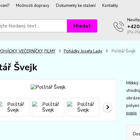
cení?
Možnosti dopravy
Dokumenty ke stažení
Kontakty
Nevíte
Hledat
+420
(Po-Pá
POHÁDKY, VEČERNÍČKY, FILMY
Pohádky Josefa Lady
Polštář Švejk
tář Švejk
Měkký 
vhodný 
obráze
polyes
popis
Dos