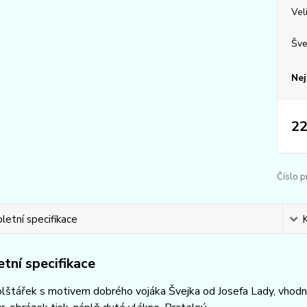
Vel
Šve
Nej
22
Číslo p
etní specifikace
tní specifikace
štářek s motivem dobrého vojáka Švejka od Josefa Lady, vhodný 