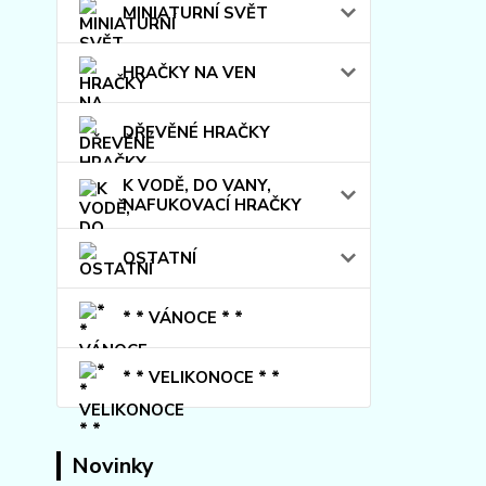
MINIATURNÍ SVĚT
HRAČKY NA VEN
DŘEVĚNÉ HRAČKY
K VODĚ, DO VANY,
NAFUKOVACÍ HRAČKY
OSTATNÍ
* * VÁNOCE * *
* * VELIKONOCE * *
Novinky