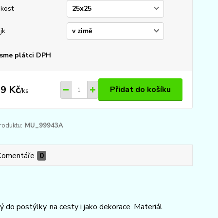
ikost
jk
sme plátci DPH
9 Kč
Přidat do košíku
/
ks
roduktu:
MU_99943A
Komentáře
0
do postýlky, na cesty i jako dekorace. Materiál