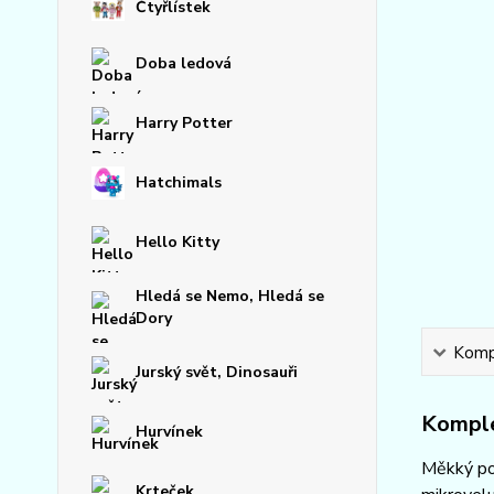
Čtyřlístek
Doba ledová
Harry Potter
Hatchimals
Hello Kitty
Hledá se Nemo, Hledá se
Dory
Kompl
Jurský svět, Dinosauři
Komple
Hurvínek
Měkký pol
Krteček