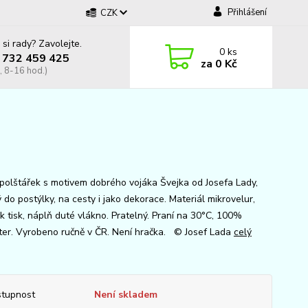
Přihlášení
CZK
 si rady? Zavolejte.
0
ks
 732 459 425
za
0 Kč
, 8-16 hod.)
polštářek s motivem dobrého vojáka Švejka od Josefa Lady,
do postýlky, na cesty i jako dekorace. Materiál mikrovelur,
k tisk, náplň duté vlákno. Pratelný. Praní na 30°C, 100%
ter. Vyrobeno ručně v ČR. Není hračka. © Josef Lada
celý
tupnost
Není skladem