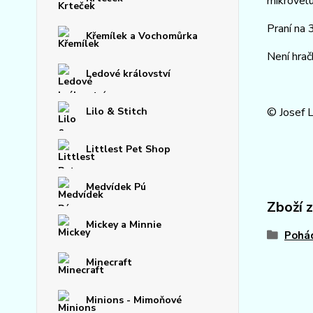
mikrovelu
Praní na
Křemílek a Vochomůrka
Není hrač
Ledové království
Lilo & Stitch
© Josef 
Littlest Pet Shop
Medvídek Pú
Zboží 
Mickey a Minnie
Pohád
Minecraft
Minions - Mimoňové