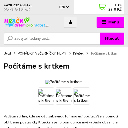
0
ks
+420 732 459 425
CZK
za
0 Kč
(Po-Pá, 8-16 hod.)
Menu
Hledat
Úvod
POHÁDKY, VEČERNÍČKY, FILMY
Krteček
Počítáme s krtkem
Počítáme s krtkem
Vzdělávací hra, kde se děti zábavnou formou učí počítat.Vše s pomocí
oblíbené postavičky Krtečka a jeho pomocnice myšky.Sada obsahuje