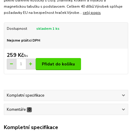
pěkné barevné kostičky s čísly, znamínky, Krtkem a myškou a
magnetickou tabulku s podstavcem. Celkem 40 dílků.Výrobek splňuje
požadavky EU na bezpečnost hraček.Výrobe...
celý popis
Dostupnost
skladem 1 ks
Nejsme plátci DPH
259 Kč
/
ks
Přidat do košíku
Kompletní specifikace
Komentáře
0
Kompletní specifikace