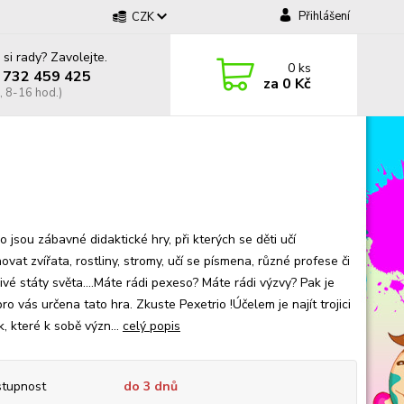
Přihlášení
CZK
 si rady? Zavolejte.
0
ks
 732 459 425
za
0 Kč
, 8-16 hod.)
o jsou zábavné didaktické hry, při kterých se děti učí
vat zvířata, rostliny, stromy, učí se písmena, různé profese či
ivé státy světa....Máte rádi pexeso? Máte rádi výzvy? Pak je
ro vás určena tato hra. Zkuste Pexetrio !Účelem je najít trojici
k, které k sobě význ...
celý popis
tupnost
do 3 dnů