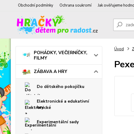
Obchodní podmínky
Ochrana soukromí
Jak ověřujeme hodno
Úvod
POHÁDKY, VEČERNÍČKY,
FILMY
Pexe
ZÁBAVA A HRY
Do dětského pokojíčku
Elektronické a edukativní
hry
Experimentální sady