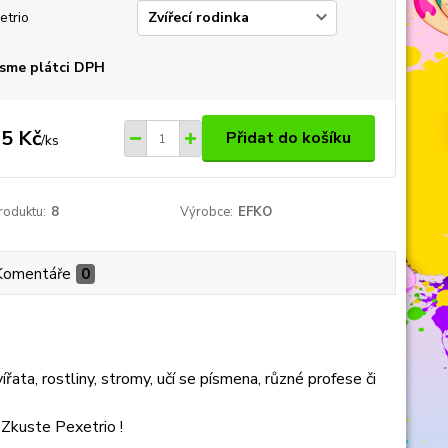
etrio
sme plátci DPH
5 Kč
Přidat do košíku
/
ks
roduktu:
8
Výrobce:
EFKO
Komentáře
0
řata, rostliny, stromy, učí se písmena, různé profese či
 Zkuste Pexetrio !