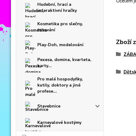
Účelem je
Hudební, hrací a
interaktivní hračky
Kosmetika pro slečny,
tetování
Zboží 
Play-Doh, modelování
ZÁBA
Pexesa, domina, kvarteta,
karty...
Dětsk
Pro malé hospodyňky,
kutily, doktory a jiné
profese...
Stavebnice
Karnevalové kostýmy