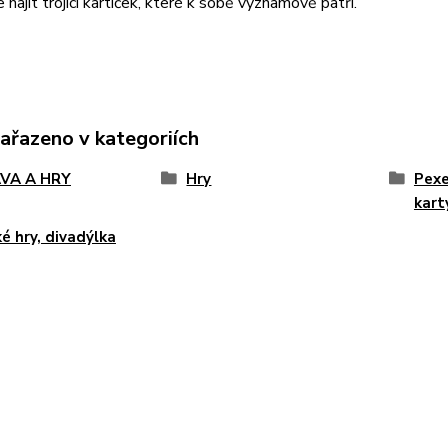
 najít trojici kartiček, které k sobě významově patří.
zařazeno v kategoriích
VA A HRY
Hry
Pexe
karty
é hry, divadýlka