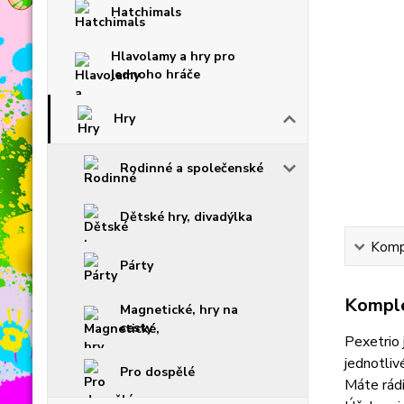
Hatchimals
Hlavolamy a hry pro
jednoho hráče
Hry
Rodinné a společenské
Dětské hry, divadýlka
Kompl
Párty
Komple
Magnetické, hry na
cesty
Pexetrio 
jednotlivé
Pro dospělé
Máte rádi