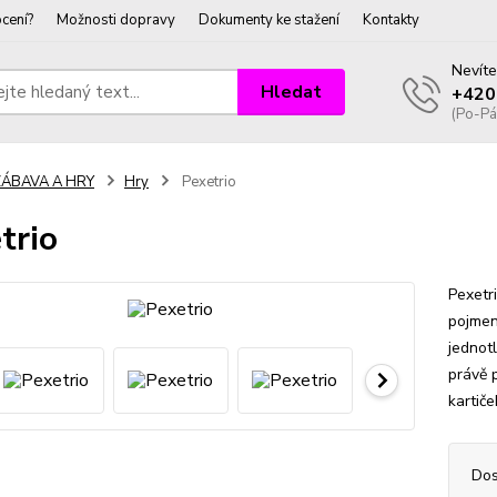
cení?
Možnosti dopravy
Dokumenty ke stažení
Kontakty
Nevíte
Hledat
+420
(Po-Pá
ZÁBAVA A HRY
Hry
Pexetrio
trio
Pexetri
pojmeno
jednotl
právě p
kartiče
Dos