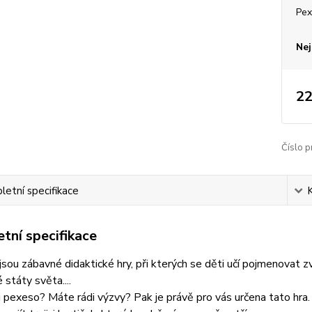
Pex
Nej
22
Číslo p
etní specifikace
tní specifikace
jsou zábavné didaktické hry, při kterých se děti učí pojmenovat zví
 státy světa....
 pexeso? Máte rádi výzvy? Pak je právě pro vás určena tato hra.