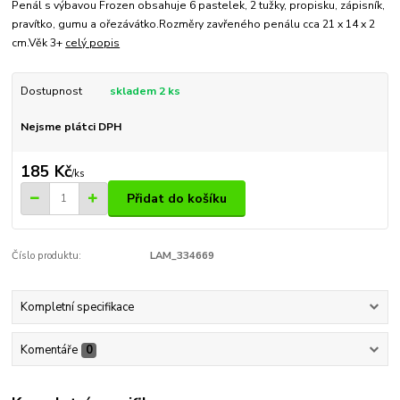
Penál s výbavou Frozen obsahuje 6 pastelek, 2 tužky, propisku, zápisník,
pravítko, gumu a ořezávátko.Rozměry zavřeného penálu cca 21 x 14 x 2
cm.Věk 3+
celý popis
Dostupnost
skladem 2 ks
Nejsme plátci DPH
185 Kč
/
ks
Přidat do košíku
Číslo produktu:
LAM_334669
Kompletní specifikace
Komentáře
0