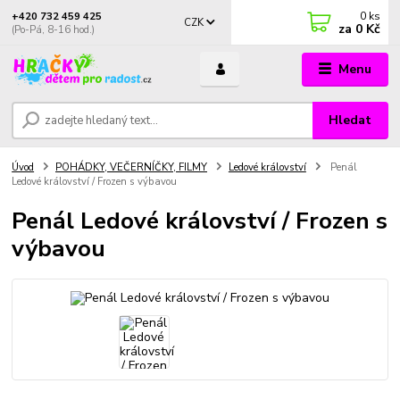
0
ks
+420 732 459 425
CZK
za
0 Kč
(Po-Pá, 8-16 hod.)
Menu
Hledat
Úvod
POHÁDKY, VEČERNÍČKY, FILMY
Ledové království
Penál
Ledové království / Frozen s výbavou
Penál Ledové království / Frozen s
výbavou