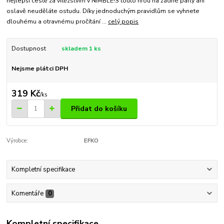
nejlepší cestě za vítězstvím v NIMBLE!S touto hrou na žádné party ani
oslavě neuděláte ostudu. Díky jednoduchým pravidlům se vyhnete
dlouhému a otravnému pročítání ...
celý popis
Dostupnost
skladem 1 ks
Nejsme plátci DPH
319 Kč
/
ks
Přidat do košíku
Výrobce:
EFKO
Kompletní specifikace
Komentáře
0
Kompletní specifikace