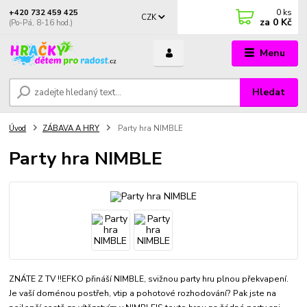
0
ks
+420 732 459 425
CZK
za
0 Kč
(Po-Pá, 8-16 hod.)
Menu
Hledat
Úvod
ZÁBAVA A HRY
Party hra NIMBLE
Party hra NIMBLE
ZNÁTE Z TV !!EFKO přináší NIMBLE, svižnou party hru plnou překvapení.
Je vaší doménou postřeh, vtip a pohotové rozhodování? Pak jste na