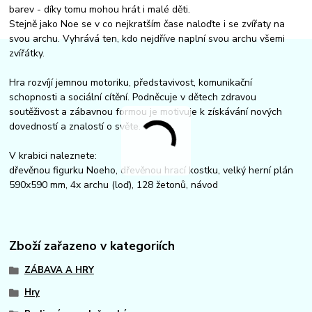
barev - díky tomu mohou hrát i malé děti.
Stejně jako Noe se v co nejkratším čase naloďte i se zvířaty na
svou archu. Vyhrává ten, kdo nejdříve naplní svou archu všemi
zvířátky.
Hra rozvíjí jemnou motoriku, představivost, komunikační
schopnosti a sociální cítění. Podněcuje v dětech zdravou
soutěživost a zábavnou formou je motivuje k získávání nových
dovedností a znalostí o světe.
V krabici naleznete:
dřevěnou figurku Noeho, dřevěnou hrací kostku, velký herní plán
590x590 mm, 4x archu (loď), 128 žetonů, návod
Zboží zařazeno v kategoriích
ZÁBAVA A HRY
Hry