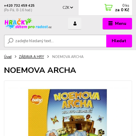
0
ks
+420 732 459 425
CZK
za
0 Kč
(Po-Pá, 8-16 hod.)
Menu
Hledat
Úvod
ZÁBAVA A HRY
NOEMOVA ARCHA
NOEMOVA ARCHA