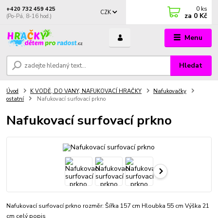
0
ks
+420 732 459 425
CZK
za
0 Kč
(Po-Pá, 8-16 hod.)
Menu
Hledat
Úvod
K VODĚ, DO VANY, NAFUKOVACÍ HRAČKY
Nafukovačky
ostatní
Nafukovací surfovací prkno
Nafukovací surfovací prkno
Nafukovací surfovací prkno rozměr: Šířka 157 cm Hloubka 55 cm Výška 21
cm
celý popis