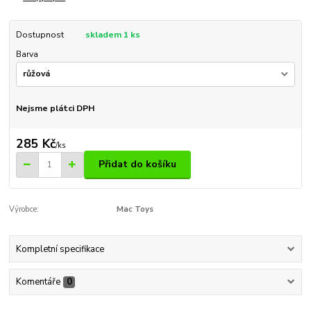
Dostupnost
skladem 1 ks
Barva
Nejsme plátci DPH
285 Kč
/
ks
Přidat do košíku
Výrobce:
Mac Toys
Kompletní specifikace
Komentáře
0