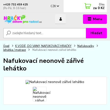
0
ks
+420 732 459 425
CZK
za
0 Kč
(Po-Pá, 8-16 hod.)
Menu
Hledat
Úvod
K VODĚ, DO VANY, NAFUKOVACÍ HRAČKY
Nafukovačky
lehátka / matrace
Nafukovací neonově zářivé lehátko
Nafukovací neonově zářivé
lehátko