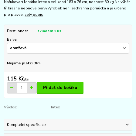
Nafukovací lehátko Intex o velikosti 183 x 76 cm, nosnost 80 kg.Na výběr
tři krásné neonové barvy.Výrobek není záchranná pomůcka a je určeno
pro plavce.
celý popis
Dostupnost
skladem 1 ks
Barva
Nejsme plátci DPH
115 Kč
/
ks
Přidat do košíku
Výrobce:
Intex
Kompletní specifikace