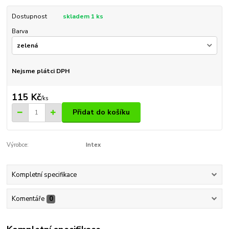
Dostupnost
skladem 1 ks
Barva
Nejsme plátci DPH
115 Kč
/
ks
Přidat do košíku
Výrobce:
Intex
Kompletní specifikace
Komentáře
0