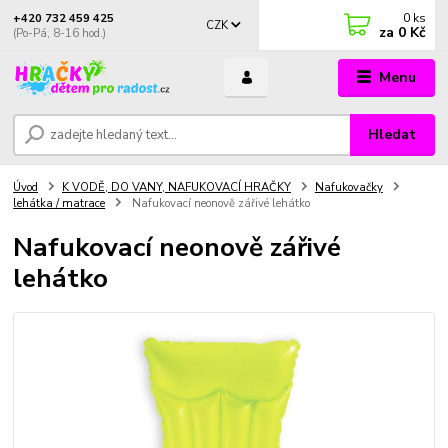
0
ks
+420 732 459 425
CZK
za
0 Kč
(Po-Pá, 8-16 hod.)
Menu
Hledat
Úvod
K VODĚ, DO VANY, NAFUKOVACÍ HRAČKY
Nafukovačky
lehátka / matrace
Nafukovací neonově zářivé lehátko
Nafukovací neonově zářivé
lehátko