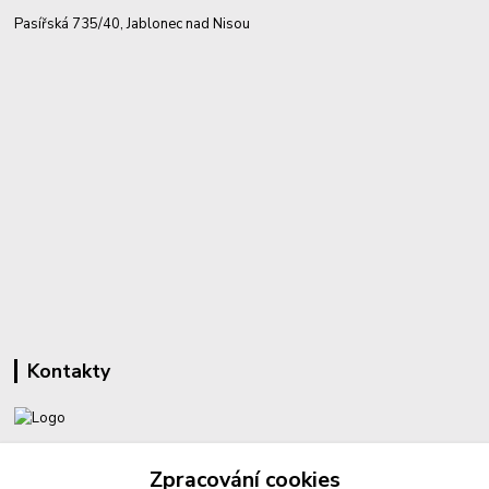
Pasířská 735/40, Jablonec nad Nisou
Kontakty
+420 732 459 425
Zpracování cookies
(Po-Pá, 8-16 hod.)