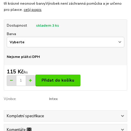
tři krásné neonové barvy.Výrobek není záchranná pomůcka a je určeno
pro plavce.
celý popis
Dostupnost
skladem 3 ks
Barva
Nejsme plátci DPH
115 Kč
/
ks
Přidat do košíku
Výrobce:
Intex
Kompletní specifikace
Komentáře
0