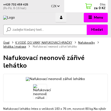
0
ks
+420 732 459 425
CZK
za
0 Kč
(Po-Pá, 8-16 hod.)
Menu
Hledat
Úvod
K VODĚ, DO VANY, NAFUKOVACÍ HRAČKY
Nafukovačky
lehátka / matrace
Nafukovací neonově zářivé lehátko
Nafukovací neonově zářivé
lehátko
Nafukovací lehátko Intex o velikosti 183 x 76 cm, nosnost 80 kg.Na výběr