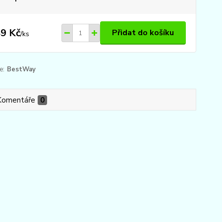
9 Kč
Přidat do košíku
/
ks
e:
BestWay
Komentáře
0