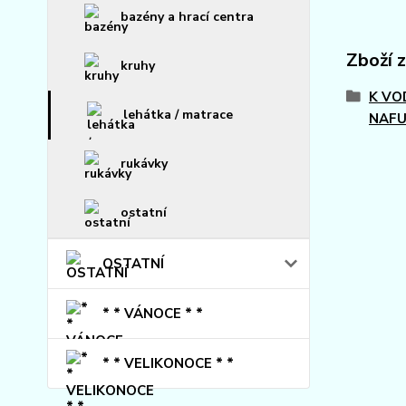
bazény a hrací centra
Zboží 
kruhy
K VO
lehátka / matrace
NAFU
rukávky
ostatní
OSTATNÍ
* * VÁNOCE * *
* * VELIKONOCE * *