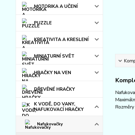
MOTORIKA A UČENÍ
PUZZLE
KREATIVITA A KRESLENÍ
MINIATURNÍ SVĚT
Kompl
HRAČKY NA VEN
Komple
DŘEVĚNÉ HRAČKY
Nafukovac
Maximáln
K VODĚ, DO VANY,
Rozměry 
NAFUKOVACÍ HRAČKY
Nafukovačky