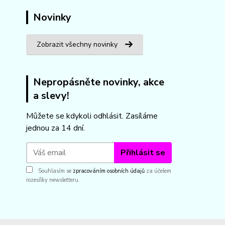
Novinky
Zobrazit všechny novinky
Nepropásněte novinky, akce
a slevy!
Můžete se kdykoli odhlásit. Zasíláme
jednou za 14 dní.
Přihlásit se
Souhlasím se
zpracováním osobních údajů
za účelem
rozesílky newsletteru.