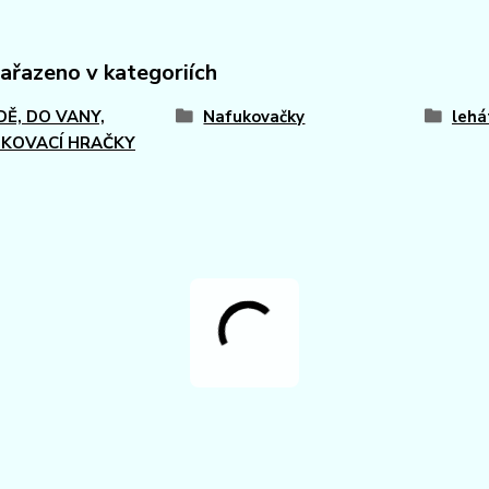
zařazeno v kategoriích
DĚ, DO VANY,
Nafukovačky
lehá
KOVACÍ HRAČKY