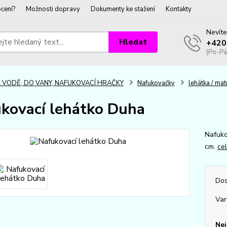
cení?
Možnosti dopravy
Dokumenty ke stažení
Kontakty
Nevíte
Hledat
+420
(Po-Pá
K VODĚ, DO VANY, NAFUKOVACÍ HRAČKY
Nafukovačky
lehátka / mat
kovací lehátko Duha
Nafuko
cm.
ce
Dos
Var
Nej