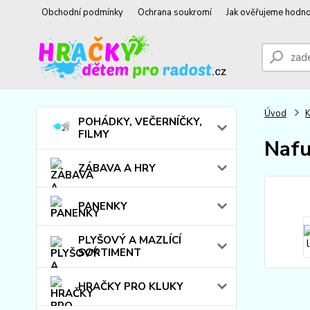
Obchodní podmínky
Ochrana soukromí
Jak ověřujeme hodno
Úvod
POHÁDKY, VEČERNÍČKY,
FILMY
Nafu
ZÁBAVA A HRY
PANENKY
PLYŠOVÝ A MAZLÍCÍ
SORTIMENT
HRAČKY PRO KLUKY