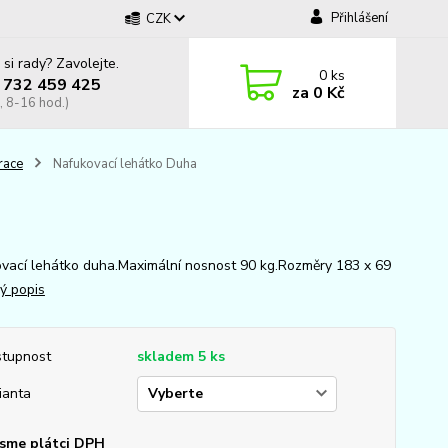
Přihlášení
CZK
 si rady? Zavolejte.
0
ks
 732 459 425
za
0 Kč
, 8-16 hod.)
race
Nafukovací lehátko Duha
vací lehátko duha.Maximální nosnost 90 kg.Rozměry 183 x 69
lý popis
tupnost
skladem 5 ks
ianta
sme plátci DPH