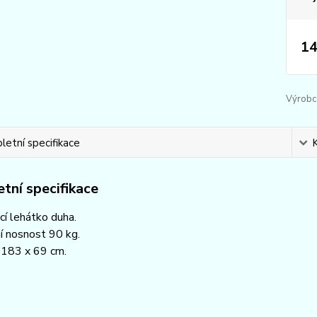
14
Výrobc
etní specifikace
tní specifikace
í lehátko duha.
í nosnost 90 kg.
183 x 69 cm.