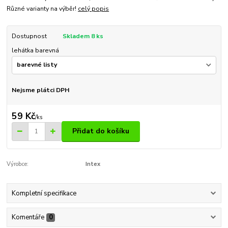
Různé varianty na výběr!
celý popis
Dostupnost
Skladem 8 ks
lehátka barevná
Nejsme plátci DPH
59 Kč
/
ks
Přidat do košíku
Výrobce:
Intex
Kompletní specifikace
Komentáře
0