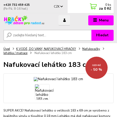
0
ks
+420 732 459 425
CZK
za
0 Kč
(Po-Pá, 8-16 hod.)
Menu
Hledat
Úvod
K VODĚ, DO VANY, NAFUKOVACÍ HRAČKY
Nafukovačky
lehátka / matrace
Nafukovací lehátko 183 cm
Nafukovací lehátko 183 cm
119 Kč
- 50 %
SUPER AKCE! Nafukovací lehátko o velikosti 183 x 69 cm je vyrobeno z
kvalitního vinylu o tloušťce 0,18 mm.Lehátko má dvě nafukovací komory.