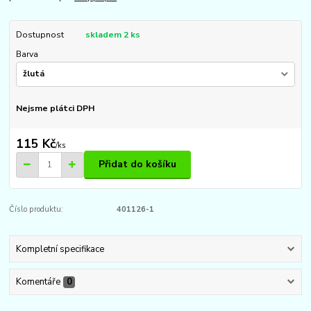
Dostupnost
skladem 2 ks
Barva
Nejsme plátci DPH
115 Kč
/
ks
Přidat do košíku
Číslo produktu:
401126-1
Kompletní specifikace
Komentáře
0