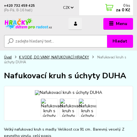
0
ks
+420 732 459 425
CZK
za
0 Kč
(Po-Pá, 8-16 hod.)
Menu
Hledat
Úvod
K VODĚ, DO VANY, NAFUKOVACÍ HRAČKY
Nafukovací kruh s
úchyty DUHA
Nafukovací kruh s úchyty DUHA
Velký nafukovací kruh s madly. Velikost cca 91 cm.. Barevný, veselý. Z
pevného vinylu.
celý popis