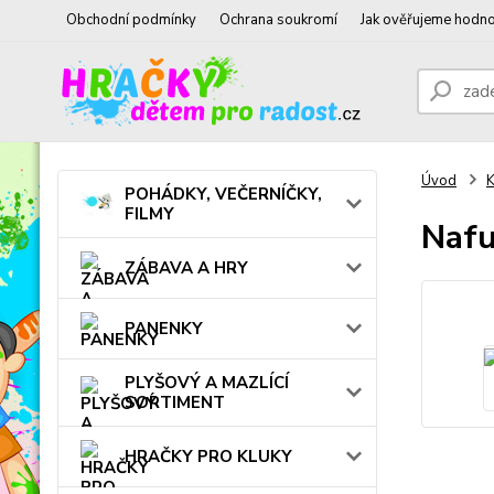
Obchodní podmínky
Ochrana soukromí
Jak ověřujeme hodno
Úvod
POHÁDKY, VEČERNÍČKY,
FILMY
Nafu
ZÁBAVA A HRY
PANENKY
PLYŠOVÝ A MAZLÍCÍ
SORTIMENT
HRAČKY PRO KLUKY