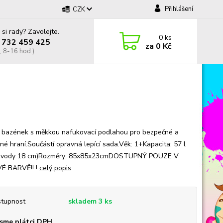
Přihlášení
CZK
 si rady? Zavolejte.
0
ks
 732 459 425
za
0 Kč
, 8-16 hod.)
 bazének s měkkou nafukovací podlahou pro bezpečné a
né hraní.Součástí opravná lepící sada.Věk: 1+Kapacita: 57 l
a vody 18 cm)Rozměry: 85x85x23cmDOSTUPNÝ POUZE V
É BARVĚ!! !
celý popis
tupnost
skladem 3 ks
sme plátci DPH