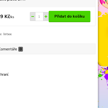
9 Kč
Přidat do košíku
/
ks
e:
Intex
Komentáře
0
raní.