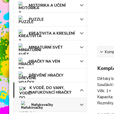
MOTORIKA A UČENÍ
PUZZLE
KREATIVITA A KRESLENÍ
MINIATURNÍ SVĚT
Kompl
HRAČKY NA VEN
Komple
DŘEVĚNÉ HRAČKY
Dětský b
Součástí 
K VODĚ, DO VANY,
Věk: 1+
NAFUKOVACÍ HRAČKY
Kapacita:
Rozměry
Nafukovačky