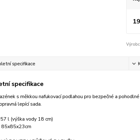
19
Výrobc
etní specifikace
tní specifikace
azének s měkkou nafukovací podlahou pro bezpečné a pohodlné h
opravná lepící sada.
 57 l (výška vody 18 cm)
: 85x85x23cm