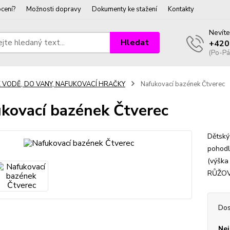
cení?
Možnosti dopravy
Dokumenty ke stažení
Kontakty
Nevíte
Hledat
+420
(Po-Pá
K VODĚ, DO VANY, NAFUKOVACÍ HRAČKY
Nafukovací bazének Čtverec
kovací bazének Čtverec
Dětský
pohodl
(výšk
RŮŽOV
Dos
Nej