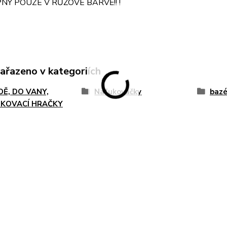
Ý POUZE V RŮŽOVÉ BARVĚ!! !
zařazeno v kategoriích
DĚ, DO VANY,
Nafukovačky
bazé
KOVACÍ HRAČKY