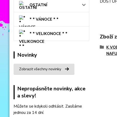
DOSTUPN
OSTATNÍ
* * VÁNOCE * *
* * VELIKONOCE * *
Zboží 
K VO
NAFU
Novinky
Zobrazit všechny novinky
Nepropásněte novinky, akce
a slevy!
Můžete se kdykoli odhlásit. Zasíláme
jednou za 14 dní.