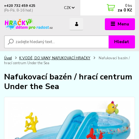
0
ks
+420 732 459 425
CZK
za
0 Kč
(Po-Pá, 8-16 hod.)
Menu
Hledat
Úvod
K VODĚ, DO VANY, NAFUKOVACÍ HRAČKY
Nafukovací bazén /
hrací centrum Under the Sea
Nafukovací bazén / hrací centrum
Under the Sea