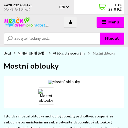
0
ks
+420 732 459 425
CZK
za
0 Kč
(Po-Pá, 8-16 hod.)
Menu
Hledat
Úvod
MINIATURNÍ SVĚT
Vláčky, vlakové dráhy
Mostní oblouky
Mostní oblouky
Tyto dva mostní oblouky mohou být použity jednotlivě, spojené za
sebou, nebo umístěním na sebe vytvoříte dvoupatrový obloukový