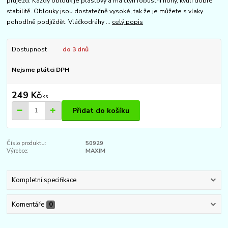
průjezd. Každý oblouk je plastový a má čtyři robustní nohy, kvůli dobré
stabilitě. Oblouky jsou dostatečně vysoké, tak že je můžete s vlaky
pohodlně podjíždět. Vláčkodráhy ...
celý popis
Dostupnost
do 3 dnů
Nejsme plátci DPH
249 Kč
/
ks
Přidat do košíku
Číslo produktu:
50929
Výrobce:
MAXIM
Kompletní specifikace
Komentáře
0