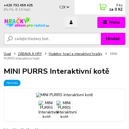
0
ks
+420 732 459 425
CZK
za
0 Kč
(Po-Pá, 8-16 hod.)
Menu
Hledat
Úvod
ZÁBAVA A HRY
Hudební, hrací a interaktivní hračky
MINI
PURRS Interaktivní kotě
MINI PURRS Interaktivní kotě
Novinka