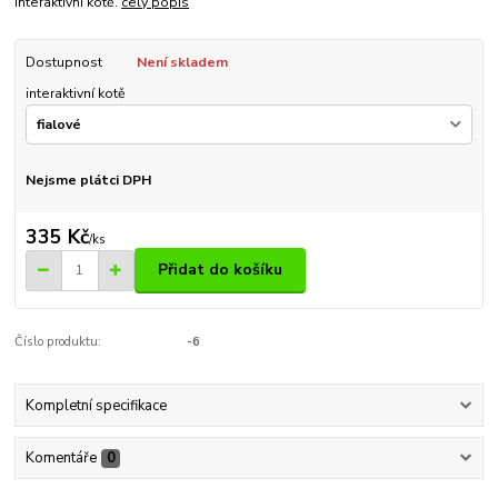
Interaktivní kotě.
celý popis
Dostupnost
Není skladem
interaktivní kotě
Nejsme plátci DPH
335 Kč
/
ks
Přidat do košíku
Číslo produktu:
-6
Kompletní specifikace
Komentáře
0