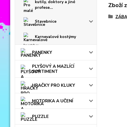
kutily, doktory a jiné
Zboží 
profese...
ZÁBA
Stavebnice
Karnevalové kostýmy
PANENKY
PLYŠOVÝ A MAZLÍCÍ
SORTIMENT
HRAČKY PRO KLUKY
MOTORIKA A UČENÍ
PUZZLE