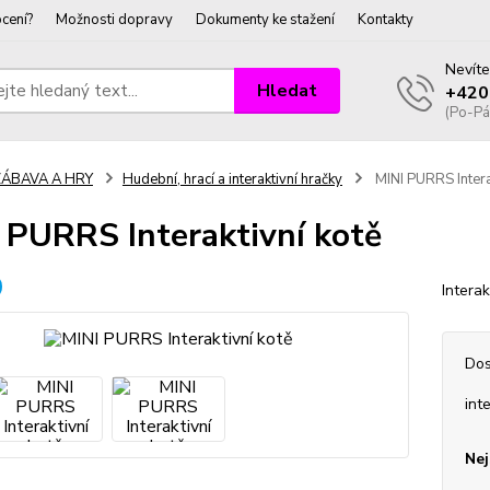
cení?
Možnosti dopravy
Dokumenty ke stažení
Kontakty
Nevíte
Hledat
+420
(Po-Pá
ZÁBAVA A HRY
Hudební, hrací a interaktivní hračky
MINI PURRS Intera
 PURRS Interaktivní kotě
Interak
Dos
int
Nej