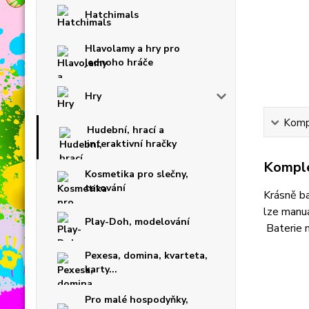
Hatchimals
Hlavolamy a hry pro
jednoho hráče
Hry
Kompl
Hudební, hrací a
interaktivní hračky
Komple
Kosmetika pro slečny,
tetování
Krásně ba
lze manu
Play-Doh, modelování
Baterie n
Pexesa, domina, kvarteta,
karty...
Pro malé hospodyňky,