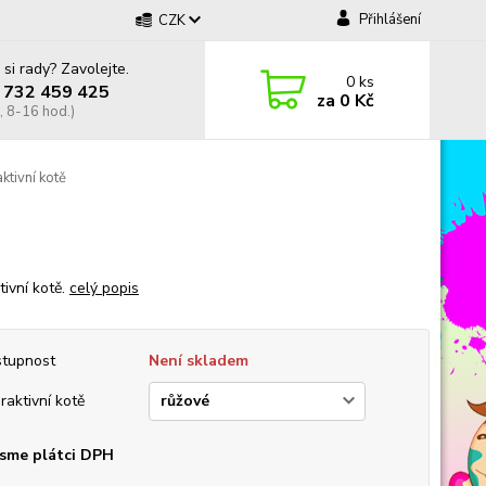
Přihlášení
CZK
 si rady? Zavolejte.
0
ks
 732 459 425
za
0 Kč
, 8-16 hod.)
ktivní kotě
tivní kotě.
celý popis
tupnost
Není skladem
eraktivní kotě
sme plátci DPH