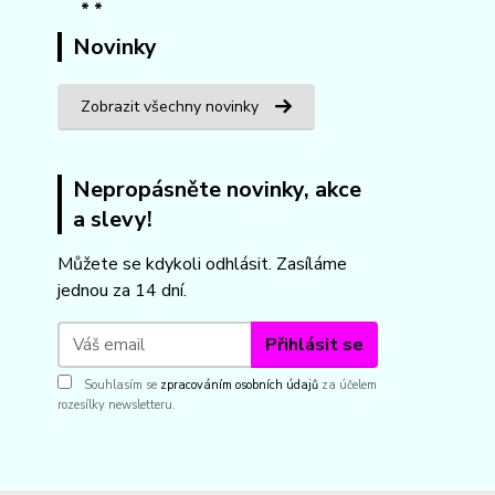
Novinky
Zobrazit všechny novinky
Nepropásněte novinky, akce
a slevy!
Můžete se kdykoli odhlásit. Zasíláme
jednou za 14 dní.
Přihlásit se
Souhlasím se
zpracováním osobních údajů
za účelem
rozesílky newsletteru.