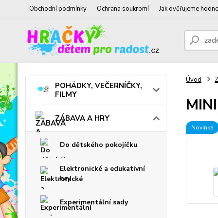
Obchodní podmínky
Ochrana soukromí
Jak ověřujeme hodno
Úvod
POHÁDKY, VEČERNÍČKY,
FILMY
MINI
ZÁBAVA A HRY
Novinka
Do dětského pokojíčku
Elektronické a edukativní
hry
Experimentální sady