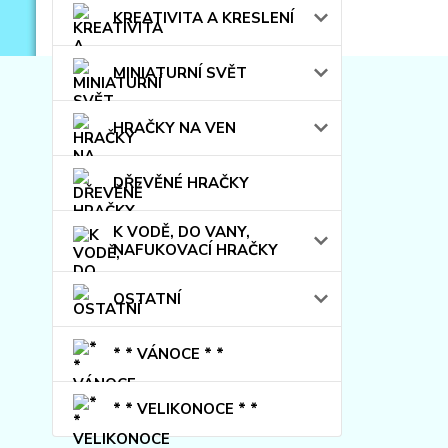
KREATIVITA A KRESLENÍ
MINIATURNÍ SVĚT
HRAČKY NA VEN
DŘEVĚNÉ HRAČKY
K VODĚ, DO VANY,
NAFUKOVACÍ HRAČKY
OSTATNÍ
* * VÁNOCE * *
* * VELIKONOCE * *