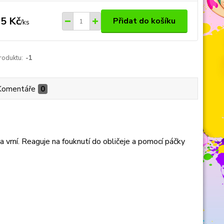
5 Kč
Přidat do košíku
/
ks
roduktu:
-1
Komentáře
0
 a vrní. Reaguje na fouknutí do obličeje a pomocí páčky