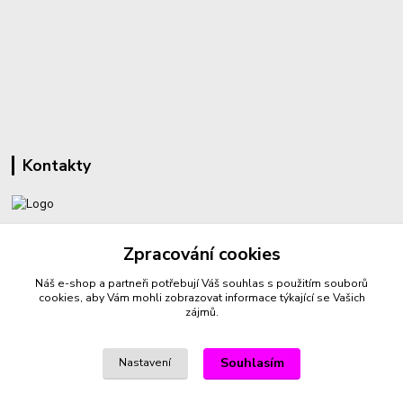
Kontakty
+420 732 459 425
Zpracování cookies
(Po-Pá, 8-16 hod.)
Náš e-shop a partneři potřebují Váš
souhlas
s použitím souborů
sperkyproradost@seznam.cz
cookies, aby Vám mohli zobrazovat informace týkající se Vašich
zájmů.
Souhlasím
Nastavení