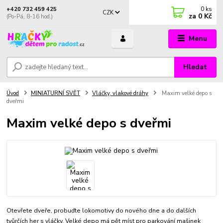
0
ks
+420 732 459 425
CZK
za
0 Kč
(Po-Pá, 8-16 hod.)
Menu
Hledat
Úvod
MINIATURNÍ SVĚT
Vláčky, vlakové dráhy
Maxim velké depo s
dveřmi
Maxim velké depo s dveřmi
Otevřete dveře, probuďte lokomotivy do nového dne a do dalších
tvůrčích her s vláčky. Velké depo má pět míst pro parkování mašinek