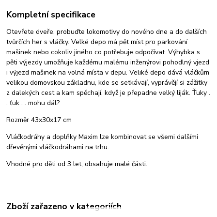
Kompletní specifikace
Otevřete dveře, probuďte lokomotivy do nového dne a do dalších
tvůrčích her s vláčky. Velké depo má pět míst pro parkování
mašinek nebo cokoliv jiného co potřebuje odpočívat. Výhybka s
pěti výjezdy umožňuje každému malému inženýrovi pohodlný vjezd
i výjezd mašinek na volná místa v depu. Veliké depo dává vláčkům
velikou domovskou základnu, kde se setkávají, vyprávějí si zážitky
z dalekých cest a kam spěchají, když je přepadne velký liják. Ťuky .
. ťuk . . mohu dál?
Rozměr 43x30x17 cm
Vláčkodráhy a doplňky Maxim lze kombinovat se všemi dalšími
dřevěnými vláčkodráhami na trhu.
Vhodné pro děti od 3 let, obsahuje malé části.
Zboží zařazeno v kategoriích