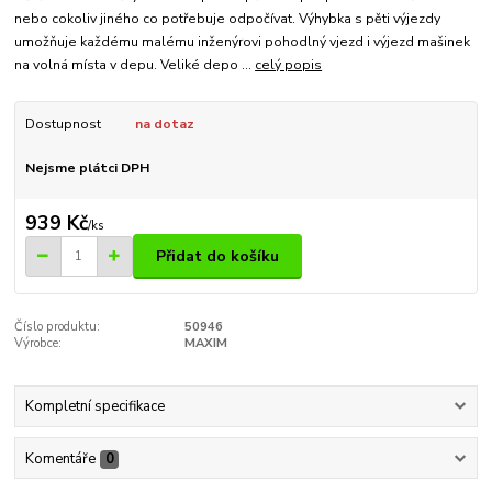
nebo cokoliv jiného co potřebuje odpočívat. Výhybka s pěti výjezdy
umožňuje každému malému inženýrovi pohodlný vjezd i výjezd mašinek
na volná místa v depu. Veliké depo ...
celý popis
Dostupnost
na dotaz
Nejsme plátci DPH
939 Kč
/
ks
Přidat do košíku
Číslo produktu:
50946
Výrobce:
MAXIM
Kompletní specifikace
Komentáře
0