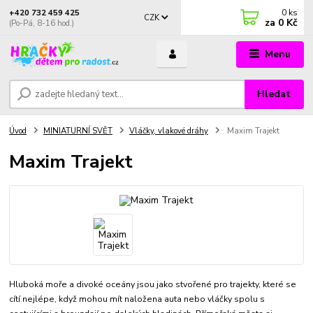
0
ks
+420 732 459 425
CZK
za
0 Kč
(Po-Pá, 8-16 hod.)
Menu
Hledat
Úvod
MINIATURNÍ SVĚT
Vláčky, vlakové dráhy
Maxim Trajekt
Maxim Trajekt
Hluboká moře a divoké oceány jsou jako stvořené pro trajekty, které se
cítí nejlépe, když mohou mít naložena auta nebo vláčky spolu s