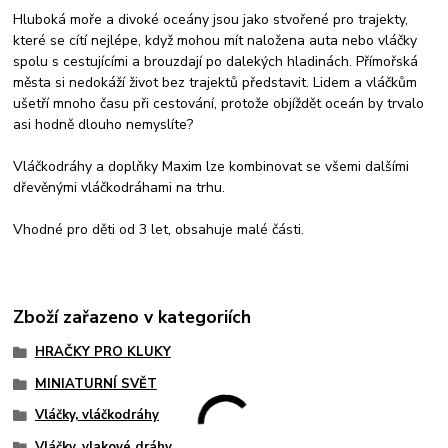
Hluboká moře a divoké oceány jsou jako stvořené pro trajekty,
které se cítí nejlépe, když mohou mít naložena auta nebo vláčky
spolu s cestujícími a brouzdají po dalekých hladinách. Přímořská
města si nedokáží život bez trajektů představit. Lidem a vláčkům
ušetří mnoho času při cestování, protože objíždět oceán by trvalo
asi hodně dlouho nemyslíte?
Vláčkodráhy a doplňky Maxim lze kombinovat se všemi dalšími
dřevěnými vláčkodráhami na trhu.
Vhodné pro děti od 3 let, obsahuje malé části.
Zboží zařazeno v kategoriích
HRAČKY PRO KLUKY
MINIATURNÍ SVĚT
Vláčky, vláčkodráhy
Vláčky, vlakové dráhy