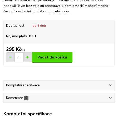
cestujícími a brouzdají po dalekých hladinách. Přímořská města si
nedokáží život bez trajektů představit. Lidem a vláčkům ušetří mnoho
času při cestování, protože obj...
celý popis
Dostupnost
do 3 dnů
Nejsme plátci DPH
295 Kč
/
ks
Přidat do košíku
Kompletní specifikace
Komentáře
0
Kompletní specifikace