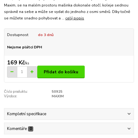
Maxim, se na malém prostoru mašinka dokonale otočí, koleje sednou
správně na sebe a může se vydat do jednoho z osmi směrů. Díky točně
se můžete snadno pohybovat a ...
celý popis
Dostupnost
do 3 dnů
Nejsme plátci DPH
169 Kč
/
ks
Přidat do košíku
Číslo produktu:
50925
Výrobce:
MAXIM
Kompletní specifikace
Komentáře
0