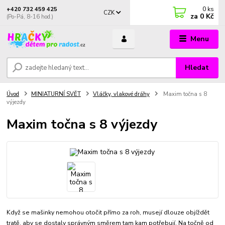
0
ks
+420 732 459 425
CZK
za
0 Kč
(Po-Pá, 8-16 hod.)
Menu
Hledat
Úvod
MINIATURNÍ SVĚT
Vláčky, vlakové dráhy
Maxim točna s 8
výjezdy
Maxim točna s 8 výjezdy
Když se mašinky nemohou otočit přímo za roh, musejí dlouze objíždět
tratě, aby se dostaly správným směrem tam kam potřebují. Na točně od