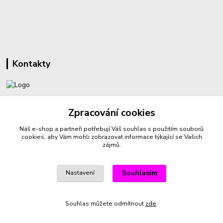
Kontakty
+420 732 459 425
Zpracování cookies
(Po-Pá, 8-16 hod.)
Náš e-shop a partneři potřebují Váš
souhlas
s použitím souborů
sperkyproradost@seznam.cz
cookies, aby Vám mohli zobrazovat informace týkající se Vašich
zájmů.
Souhlasím
Nastavení
Vytvořeno na
Eshop-rychle.cz
Souhlas můžete odmítnout
zde
.