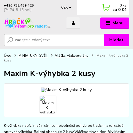
0
ks
+420 732 459 425
CZK
za
0 Kč
(Po-Pá, 8-16 hod.)
Menu
Hledat
Úvod
MINIATURNÍ SVĚT
Vláčky, vlakové dráhy
Maxim K-výhybka 2
kusy
Maxim K-výhybka 2 kusy
K-výhybka nabízí mašinkám co nejvolnější pohyb po tratích, jako každá
správná výhybka. Balení obsahuje 2 kusy Vláčkodráhy a doplňky Maxim