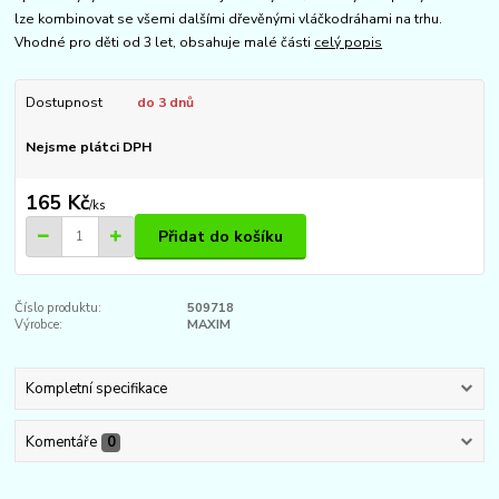
lze kombinovat se všemi dalšími dřevěnými vláčkodráhami na trhu.
Vhodné pro děti od 3 let, obsahuje malé části
celý popis
Dostupnost
do 3 dnů
Nejsme plátci DPH
165 Kč
/
ks
Přidat do košíku
Číslo produktu:
509718
Výrobce:
MAXIM
Kompletní specifikace
Komentáře
0