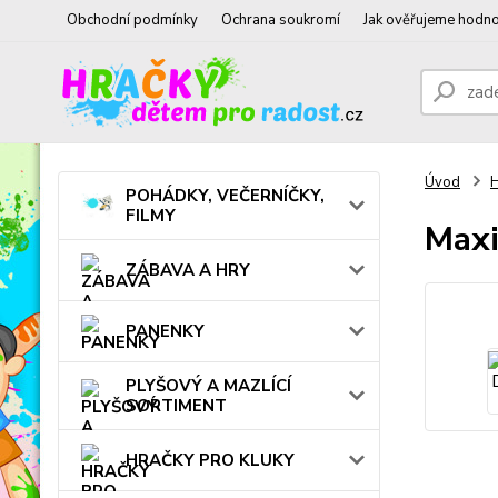
Obchodní podmínky
Ochrana soukromí
Jak ověřujeme hodno
Úvod
POHÁDKY, VEČERNÍČKY,
FILMY
Maxi
ZÁBAVA A HRY
PANENKY
PLYŠOVÝ A MAZLÍCÍ
SORTIMENT
HRAČKY PRO KLUKY