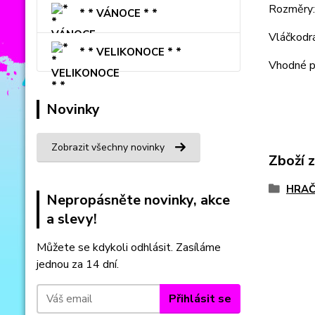
Rozměry
* * VÁNOCE * *
Vláčkodr
* * VELIKONOCE * *
Vhodné pr
Novinky
Zobrazit všechny novinky
Zboží 
HRAČ
Nepropásněte novinky, akce
a slevy!
Můžete se kdykoli odhlásit. Zasíláme
jednou za 14 dní.
Přihlásit se