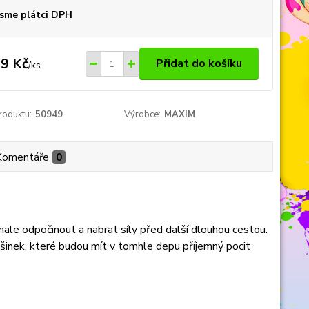
sme plátci DPH
9 Kč
Přidat do košíku
/
ks
roduktu:
50949
Výrobce:
MAXIM
Komentáře
0
le odpočinout a nabrat síly před další dlouhou cestou.
ašinek, které budou mít v tomhle depu příjemný pocit