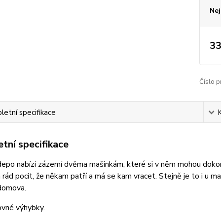
Nej
33
Číslo p
etní specifikace
tní specifikace
epo nabízí zázemí dvěma mašinkám, které si v něm mohou dokona
rád pocit, že někam patří a má se kam vracet. Stejně je to i u m
domova.
ovné výhybky.