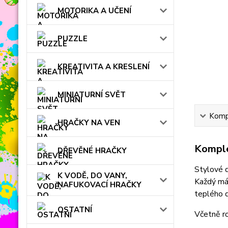
MOTORIKA A UČENÍ
PUZZLE
KREATIVITA A KRESLENÍ
MINIATURNÍ SVĚT
Kompl
HRAČKY NA VEN
Komple
DŘEVĚNÉ HRAČKY
Stylové d
K VODĚ, DO VANY,
Každý má 
NAFUKOVACÍ HRAČKY
teplého 
OSTATNÍ
Včetně r