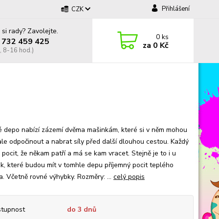
Přihlášení
CZK
 si rady? Zavolejte.
0
ks
 732 459 425
za
0 Kč
, 8-16 hod.)
é depo nabízí zázemí dvěma mašinkám, které si v něm mohou
le odpočinout a nabrat síly před další dlouhou cestou. Každý
pocit, že někam patří a má se kam vracet. Stejně je to i u
k, které budou mít v tomhle depu příjemný pocit teplého
. Včetně rovné výhybky. Rozměry: ...
celý popis
tupnost
do 3 dnů