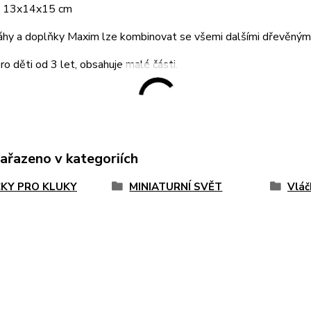
: 13x14x15 cm
áhy a doplňky Maxim lze kombinovat se všemi dalšími dřevěnými 
o děti od 3 let, obsahuje malé části.
zařazeno v kategoriích
KY PRO KLUKY
MINIATURNÍ SVĚT
Vláč