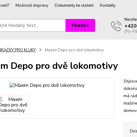
cení?
Možnosti dopravy
Dokumenty ke stažení
Kontakty
Nevíte
Hledat
+420
(Po-Pá
HRAČKY PRO KLUKY
Maxim Depo pro dvě lokomotivy
m Depo pro dvě lokomotivy
Stylov
dokona
má rád 
mašine
domova
Dos