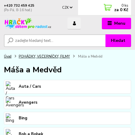
0
ks
+420 732 459 425
CZK
za
0 Kč
(Po-Pá, 8-16 hod.)
Menu
Hledat
Úvod
POHÁDKY, VEČERNÍČKY, FILMY
Máša a Medvěd
Máša a Medvěd
Auta / Cars
Avengers
Bing
Bob a Bobek