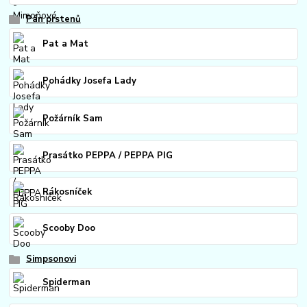
Pán prstenů
Pat a Mat
Pohádky Josefa Lady
Požárník Sam
Prasátko PEPPA / PEPPA PIG
Rákosníček
Scooby Doo
Simpsonovi
Spiderman