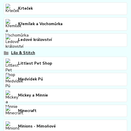
Krteček
Křemílek a Vochomůrka
Ledové království
Lilo & Stitch
Littlest Pet Shop
Medvídek Pú
Mickey a Minnie
Minecraft
Minions - Mimoňové