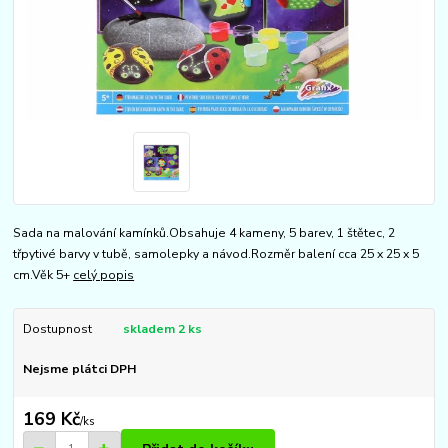
Sada na malování kamínků.Obsahuje 4 kameny, 5 barev, 1 štětec, 2
třpytivé barvy v tubě, samolepky a návod.Rozměr balení cca 25 x 25 x 5
cm.Věk 5+
celý popis
Dostupnost
skladem 2 ks
Nejsme plátci DPH
169 Kč
/
ks