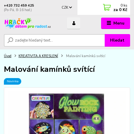
0
ks
+420 732 459 425
CZK
za
0 Kč
(Po-Pá, 8-16 hod.)
Menu
Hledat
Úvod
KREATIVITA A KRESLENÍ
Malování kamínků svítící
Malování kamínků svítící
Novinka