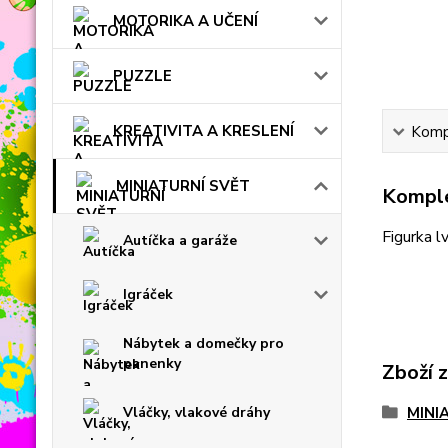
MOTORIKA A UČENÍ
PUZZLE
KREATIVITA A KRESLENÍ
Kompl
MINIATURNÍ SVĚT
Komple
Figurka l
Autíčka a garáže
Igráček
Nábytek a domečky pro
panenky
Zboží 
Vláčky, vlakové dráhy
MINI