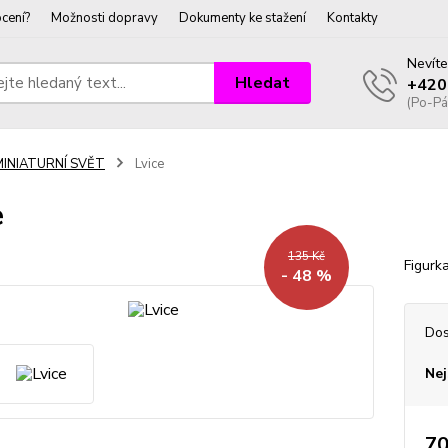
cení?
Možnosti dopravy
Dokumenty ke stažení
Kontakty
Nevíte
Hledat
+420
(Po-Pá
MINIATURNÍ SVĚT
Lvice
e
135 Kč
Figurka
- 48 %
Dos
Nej
70