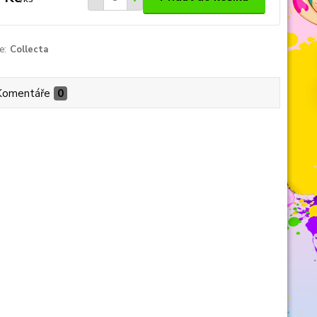
e:
Collecta
Komentáře
0