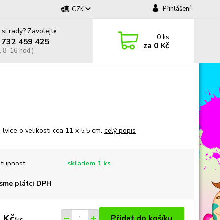
Přihlášení
CZK
 si rady? Zavolejte.
0
ks
 732 459 425
za
0 Kč
, 8-16 hod.)
 lvice o velikosti cca 11 x 5,5 cm.
celý popis
tupnost
skladem 1 ks
sme plátci DPH
 Kč
Přidat do košíku
/
ks