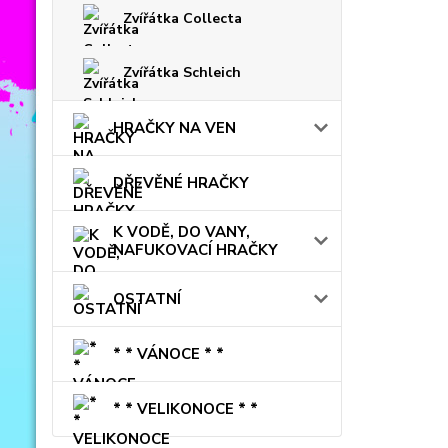
Zvířátka Collecta
Zvířátka Schleich
HRAČKY NA VEN
DŘEVĚNÉ HRAČKY
K VODĚ, DO VANY,
NAFUKOVACÍ HRAČKY
OSTATNÍ
* * VÁNOCE * *
* * VELIKONOCE * *