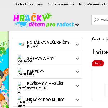
Obchodní podmínky
Ochrana soukromí
Jak ověřujeme hodno
Úvod
POHÁDKY, VEČERNÍČKY,
FILMY
Lvic
ZÁBAVA A HRY
Akce
PANENKY
PLYŠOVÝ A MAZLÍCÍ
SORTIMENT
HRAČKY PRO KLUKY