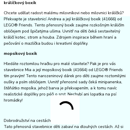
králíčkový boxík
Chcete udělat radost malému milovníkovi nebo milovnici králíčků?
Překvapte je stavebnicí Andrea a její králíčkový boxík (41666) od
LEGO® Friends. Tento přenosný boxík zaujme rozkošným králičím
obličejem pod špičatýma ušima. Uvnitř na děti čeká sestavitelný
králičí kotec, strom a houba. Zdrojem inspirace během hraní a
pečování o mazlíčka budou i kreativní doplňky.
mopsíkový boxík
Hledáte roztomilou hračku pro malé stavitele? Pak je pro vás
stavebnice Mia a její mopsíkový boxík (41664) od LEGO® Friends
tím pravým! Tento narozeninový dárek pro děti zaujme roztomilými
oušky a psím obličejem. Uvnitř přenosné sady čeká minipanenka,
štěňátko mopsíka, jehož barva je překvapením, a k tomu navíc
realistické doplňky pro péči o srst. Nechybí ani lopatka na psí
hromádky!
Dobrodružství na cestách
Tato přenosná stavebnice děti zabaví na dlouhých cestách. Až si