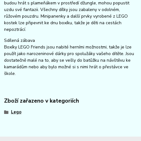
budou hrát s plameňákem v prostředí džungle, mohou popustit
uzdu své fantazii. Všechny dílky jsou zabaleny v odolném,
růžovém pouzdru. Minipanenky a další prvky vyrobené z LEGO
kostek lze připevnit ke dnu boxíku, takže je děti na cestách
nepoztrácí.
Sdílená zábava
Boxíky LEGO Friends jsou nabité herními možnostmi, takže je lze
použít jako narozeninové dárky pro spolužáky vašeho dítěte. Jsou
dostatečně malé na to, aby se vešly do batůžku na návštěvu ke
kamarádům nebo aby bylo možné si s nimi hrát o přestávce ve
škole.
Zboží zařazeno v kategoriích
Lego