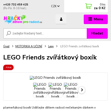
0
ks
+420 732 459 425
CZK
za
0 Kč
(Po-Pá, 8-16 hod.)
Menu
Hledat
Úvod
MOTORIKA A UČENÍ
Lego
LEGO Friends zvířátkový boxík
LEGO Friends zvířátkový boxík
Akce
plameňákový boxík Udělejte dětem radost nečekaným dárkem v