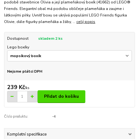
podobě stavebnice Olivia a její plameňákový boxík (41662) od LEGO®
Friends. Elegantní obal má podobu obličeje plameňáka a zaujme i
látkovými pírky. Uvnitř boxu se ukrývá populární LEGO Friends figurka
Olivie, dále figurky plameňáka a žáby, ...
celý popis
Dostupnost
skladem 2 ks
Lego boxíky
Nejsme plátci DPH
239 Kč
/
ks
Přidat do košíku
Číslo produktu:
-4
Kompletní specifikace