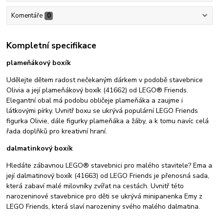
Komentáře
0
Kompletní specifikace
plameňákový boxík
Udělejte dětem radost nečekaným dárkem v podobě stavebnice
Olivia a její plameňákový boxík (41662) od LEGO® Friends.
Elegantní obal má podobu obličeje plameňáka a zaujme i
látkovými pírky. Uvnitř boxu se ukrývá populární LEGO Friends
figurka Olivie, dále figurky plameňáka a žáby, a k tomu navíc celá
řada doplňků pro kreativní hraní.
dalmatinkový boxík
Hledáte zábavnou LEGO® stavebnici pro malého stavitele? Ema a
její dalmatinový boxík (41663) od LEGO Friends je přenosná sada,
která zabaví malé milovníky zvířat na cestách. Uvnitř této
narozeninové stavebnice pro děti se ukrývá minipanenka Emy z
LEGO Friends, která slaví narozeniny svého malého dalmatina.